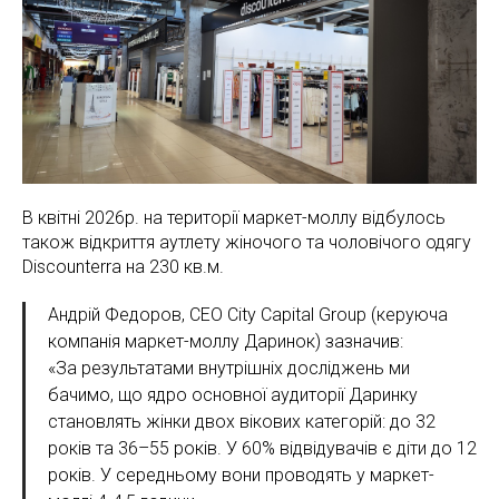
В квітні 2026р. на території маркет-моллу відбулось
також відкриття аутлету жіночого та чоловічого одягу
Discounterra на 230 кв.м.
Андрій Федоров, CEO City Capital Group (керуюча
компанія маркет-моллу Даринок) зазначив:
«За результатами внутрішніх досліджень ми
бачимо, що ядро основної аудиторії Даринку
становлять жінки двох вікових категорій: до 32
років та 36–55 років. У 60% відвідувачів є діти до 12
років. У середньому вони проводять у маркет-