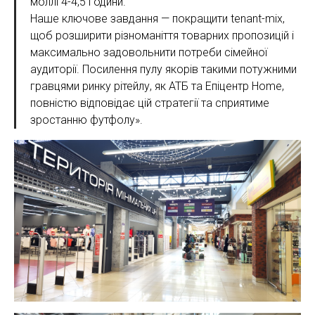
моллі 4-4,5 години.
Наше ключове завдання — покращити tenant-mix,
щоб розширити різноманіття товарних пропозицій і
максимально задовольнити потреби сімейної
аудиторії. Посилення пулу якорів такими потужними
гравцями ринку рітейлу, як АТБ та Епіцентр Home,
повністю відповідає цій стратегії та сприятиме
зростанню футфолу».