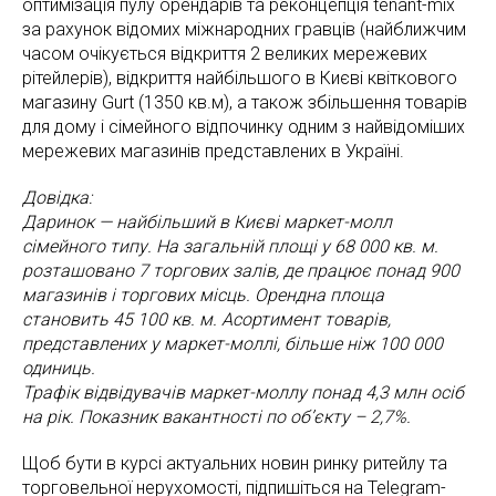
оптимізація пулу орендарів та реконцепція tenant-mix
за рахунок відомих міжнародних гравців (найближчим
часом очікується відкриття 2 великих мережевих
рітейлерів), відкриття найбільшого в Києві квіткового
магазину Gurt (1350 кв.м), а також збільшення товарів
для дому і сімейного відпочинку одним з найвідоміших
мережевих магазинів представлених в Україні.
Довідка:
Даринок — найбільший в Києві маркет-молл
сімейного типу. На загальній площі у 68 000 кв. м.
розташовано 7 торгових залів, де працює понад 900
магазинів і торгових місць. Орендна площа
становить 45 100 кв. м. Асортимент товарів,
представлених у маркет-моллі, більше ніж 100 000
одиниць.
Трафік відвідувачів маркет-моллу понад 4,3 млн осіб
на рік. Показник вакантності по об’єкту – 2,7%.
Щоб бути в курсі актуальних новин ринку ритейлу та
торговельної нерухомості, підпишіться на Telegram-