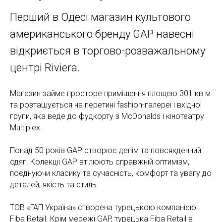
Перший в Одесі магазин культового
американського бренду GAP навесні
відкриється в торгово-розважальному
центрі Riviera.
Магазин займе просторе приміщення площею 301 кв.м
та розташується на перетині fashion-галереї і вхідної
групи, яка веде до фудкорту з McDonalds і кінотеатру
Multiplex.
Понад 50 років GAP створює денім та повсякденний
одяг. Колекції GAP втілюють справжній оптимізм,
поєднуючи класику та сучасність, комфорт та увагу до
деталей, якість та стиль.
ТОВ «ГАП Україна» створена турецькою компанією
Fiba Retail. Крім мережі GAP, турецька Fiba Retail в