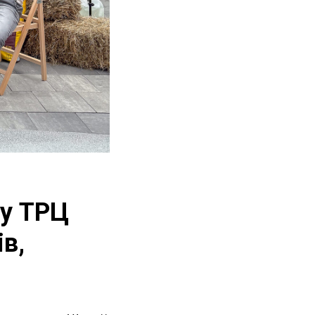
 у ТРЦ
ів,