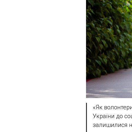
«Як волонтер
України до со
залишилися н