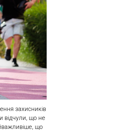
ення захисників
и відчули, що не
йважливіше, що