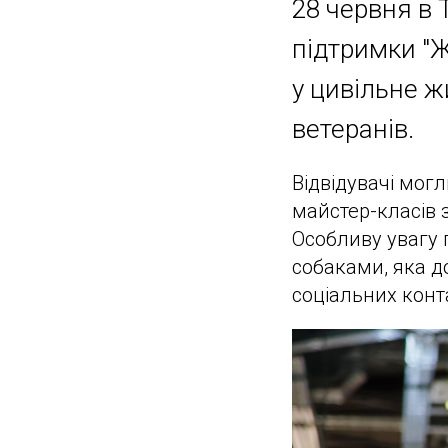
28 червня в 
підтримки "Ж
у цивільне ж
ветеранів.
Відвідувачі могл
майстер-класів з
Особливу увагу 
собаками, яка д
соціальних конта