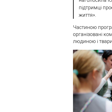
наголосила Юл
підтримці про
життя».
Частиною програ
організовані ко
людиною і твар