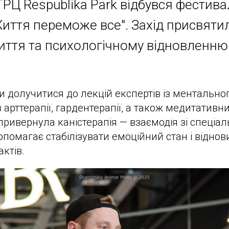
ТРЦ Respublika Park відбувся фестива
иття переможе все". Захід присвятил
иття та психологічному відновленню
и долучитися до лекцій експертів із ментальног
 арттерапії, гардентерапії, а також медитативн
привернула каністерапія — взаємодія зі спеці
опомагає стабілізувати емоційний стан і віднов
ктів.