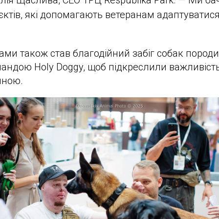
ія Щаслива, CEO ТРЦ Respublika Park. — Ми бач
єктів, які допомагають ветеранам адаптуватис
ми також став благодійний забіг собак породи 
мандою Holy Doggy, щоб підкреслили важливість
иною.