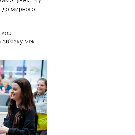
имо цінність у
я до мирного
коргі,
 зв’язку між