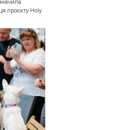
азначила
я проєкту Holy