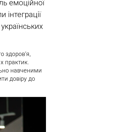
ль емоційної
и інтеграції
 українських
о здоров’я,
их практик.
ально навченими
ити довіру до