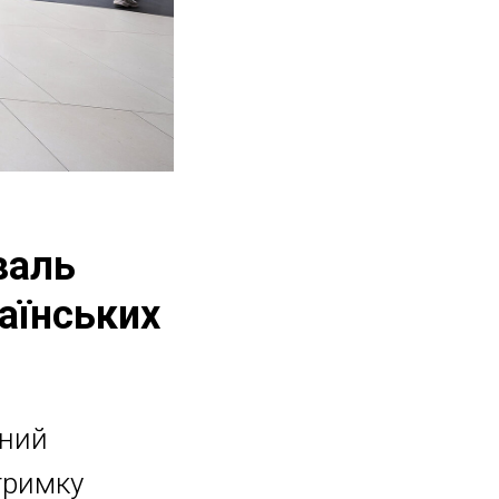
валь
аїнських
яний
тримку