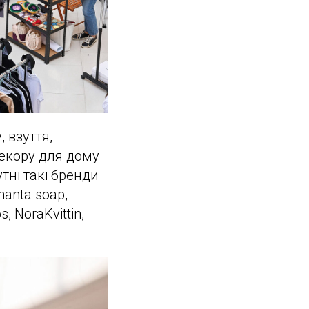
 взуття,
 декору для дому
тні такі бренди
nanta soap,
, NoraKvittin,