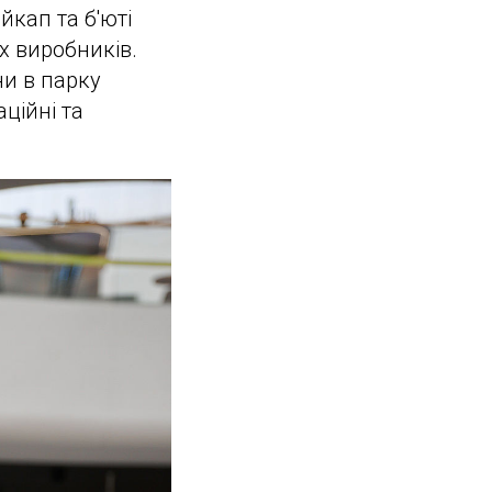
кап та б'юті
их виробників.
ни в парку
аційні та