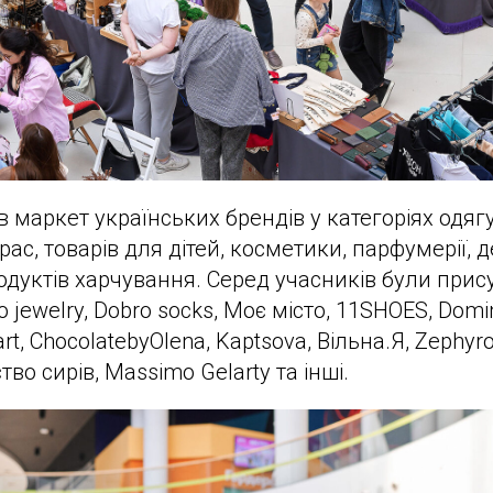
 маркет українських брендів у категоріях одягу,
рас, товарів для дітей, косметики, парфумерії,
одуктів харчування. Серед учасників були прису
o jewelry, Dobro socks, Моє місто, 11SHOES, Domi
t, ChocolatebyOlena, Kaptsova, Вільна.Я, Zephyros
тво сирів, Massimo Gelarty та інші.