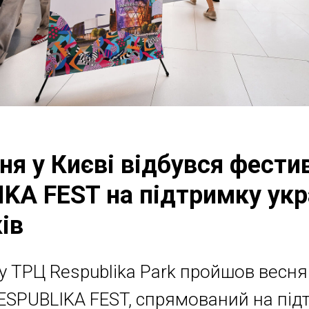
тня у Києві відбувся фести
KA FEST на підтримку укр
ів
у ТРЦ Respublika Park пройшов весн
ESPUBLIKA FEST, спрямований на під