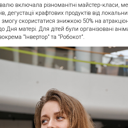
алю включала різноманітні майстер-класи, мей
ів, дегустації крафтових продуктів від локальн
и змогу скористатися знижкою 50% на атракціо
до Дня матері. Для дітей були організовані анім
зокрема "Інвертор" та "Робокот".