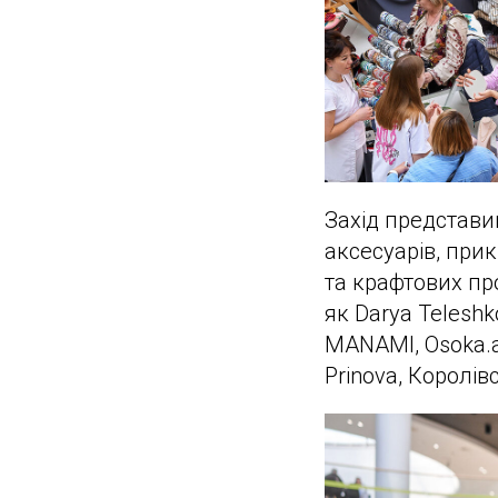
Захід представив
аксесуарів, прик
та крафтових пр
як Darya Teleshk
MANAMI, Osoka.ar
Prinova, Королівс