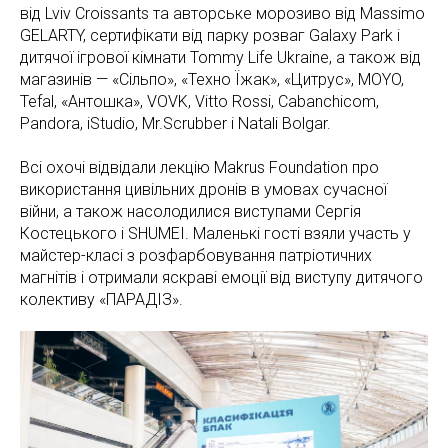
від Lviv Croissants та авторське морозиво від Massimo
GELARTY, сертифікати від парку розваг Galaxy Park і
дитячої ігрової кімнати Tommy Life Ukraine, а також від
магазинів — «Сільпо», «Техно Їжак», «Цитрус», MOYO,
Tefal, «Антошка», VOVK, Vitto Rossi, Cabanchicom,
Pandora, iStudio, Mr.Scrubber і Natali Bolgar.
Всі охочі відвідали лекцію Makrus Foundation про
використання цивільних дронів в умовах сучасної
війни, а також насолодилися виступами Сергія
Костецького і SHUMEI. Маленькі гості взяли участь у
майстер-класі з розфарбовування патріотичних
магнітів і отримали яскраві емоції від виступу дитячого
колективу «ПАРАДІЗ».