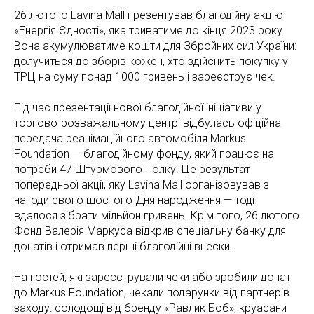
26 лютого Lavina Mall презентував благодійну акцію
«Енергія Єдності», яка триватиме до кінця 2023 року.
Вона акумулюватиме кошти для Збройних сил України:
долучиться до зборів кожен, хто здійснить покупку у
ТРЦ на суму понад 1000 гривень і зареєструє чек.
Під час презентації нової благодійної ініціативи у
торгово-розважальному центрі відбулась офіційна
передача реанімаційного автомобіля Markus
Foundation — благодійному фонду, який працює на
потреби 47 Штурмового Полку. Це результат
попередньої акції, яку Lavina Mall організовував з
нагоди свого шостого Дня народження — тоді
вдалося зібрати мільйон гривень. Крім того, 26 лютого
Фонд Валерія Маркуса відкрив спеціальну банку для
донатів і отримав перші благодійні внески.
На гостей, які зареєстрували чеки або зробили донат
до Markus Foundation, чекали подарунки від партнерів
заходу: солодощі від бренду «Равлик Боб», круасани