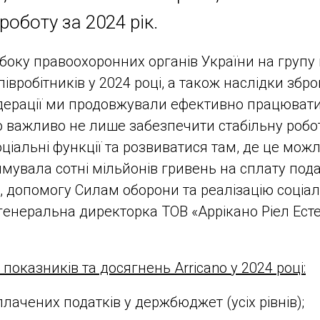
роботу за 2024 рік.
 боку правоохоронних органів України на групу
 співробітників у 2024 році, а також наслідки збро
едерації ми продовжували ефективно працювати
 важливо не лише забезпечити стабільну роботу
ціальні функції та розвиватися там, де це можл
мувала сотні мільйонів гривень на сплату пода
допомогу Силам оборони та реалізацію соціаль
генеральна директорка ТОВ «Аррікано Ріел Ест
оказників та досягнень Arricano у 2024 році:
плачених податків у держбюджет (усіх рівнів);