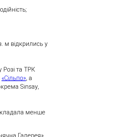
дійність;
. м відкрились у
 Розі та ТРК
м
«Сільпо»
, а
крема Sinsay,
 складала менше
онячна Галерея»