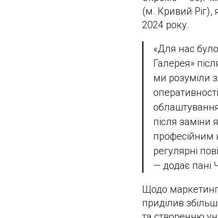
(м. Кривий Ріг),
2024 року.
«Для нас бул
Галерея» післ
ми розуміли з
оперативності
облаштування,
після заміни 
професійним к
регулярні пов
— додає пані 
Щодо маркетинг
приділив збільш
та створенню ун