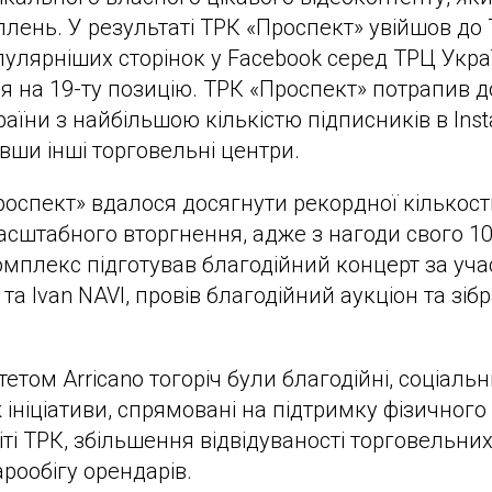
плень. У результаті ТРК «Проспект» увійшов до 
улярніших сторінок у Facebook серед ТРЦ Укра
я на 19-ту позицію. ТРК «Проспект» потрапив д
аїни з найбільшою кількістю підписників в Insta
ивши інші торговельні центри.
оспект» вдалося досягнути рекордної кількості 
сштабного вторгнення, адже з нагоди свого 10
мплекс підготував благодійний концерт за учас
та Ivan NAVI, провів благодійний аукціон та зіб
том Arricano тогоріч були благодійні, соціальні
ж ініціативи, спрямовані на підтримку фізичног
ті ТРК, збільшення відвідуваності торговельних
рообігу орендарів.