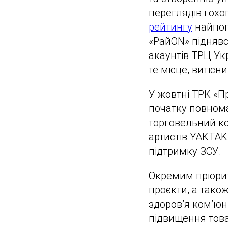
переглядів і охо
рейтингу
найпоп
«РайON» піднявс
акаунтів ТРЦ Укр
те місце, витісн
У жовтні ТРК «Пр
початку повнома
торговельний ко
артистів YAKTAK 
підтримку ЗСУ.
Окремим пріорите
проєкти, а тако
здоров’я ком’юні
підвищення това