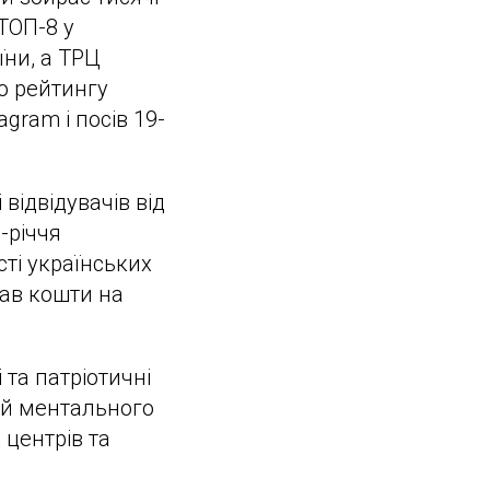
ТОП-8 у
їни, а ТРЦ
о рейтингу
gram і посів 19-
відвідувачів від
-річчя
ті українських
рав кошти на
 та патріотичні
о й ментального
 центрів та