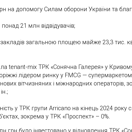
грн на допомогу Силам оборони України та благо
 понад 21 млн відвідувачів;
а закладів загальною площею майже 23,3 тис. кв
ила tenant-mix ТРК «Сонячна Галерея» у Кривому
поріжжі лідером ринку у FMCG — супермаркето
нових вітчизняних і міжнародних операторів, зо
ін.;
ність у ТРК групи Arricano на кінець 2024 року
б'єктах, зокрема у ТРК «Проспект» – 0%.
лн грн було інвестовано у відновлення ТРК «С