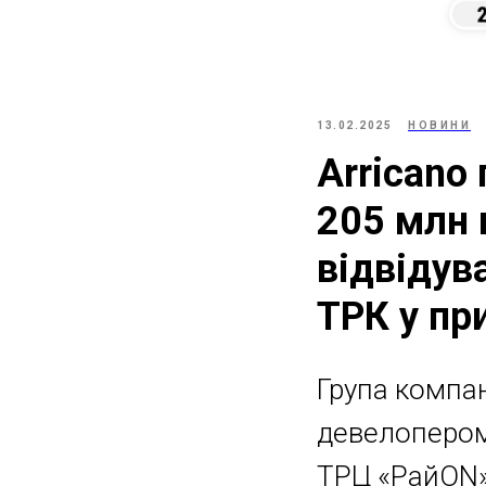
13.02.2025
НОВИНИ
Arricano
205 млн 
відвідув
ТРК у пр
Група компан
девелопером
ТРЦ «РайON»,