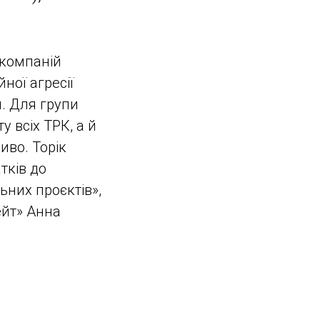
 компаній
йної агресії
. Для групи
 всіх ТРК, а й
иво. Торік
тків до
них проєктів»,
ейт» Анна