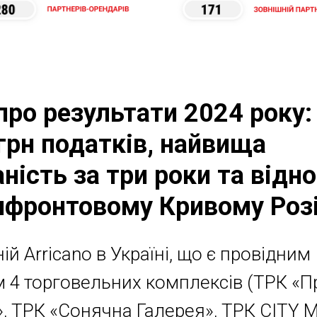
 про результати 2024 року:
грн податків, найвища
аність за три роки та відн
ифронтовому Кривому Роз
ій Arricano в Україні, що є провідним
 4 торговельних комплексів (ТРК «П
 ТРК «Сонячна Галерея», ТРК CITY M