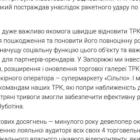
 який постраждав унаслідок ракетного удару по м
о дуже важливо якомога швидше відновити ТР
я пошкодження та поновити його повноцінну ро
начущу соціальну функцію цього обʼєкту та важ
 для партнерів-орендарів. У Запоріжжі ми інве
 розширення і оновлення торгової галереї ТР
якірного оператора – супермаркету «Сільпо». І 
омандам наших ТРК, які попри наближеність до
ітряні тривоги змогли забезпечити ефективну ро
Чуботіна.
ових досягнень — минулого року девелопер ок
енню лояльної аудиторії всіх своїх 4 торговель
ікального власного цікавого відеоконтенту, яки