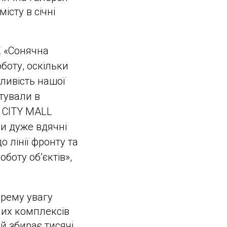
істу в січні
К «Сонячна
боту, оскільки
ливість нашої
стували в
К CITY MALL
ми дуже вдячні
 лінії фронту та
боту об’єктів»,
рему увагу
них комплексів
й збирає тисячі