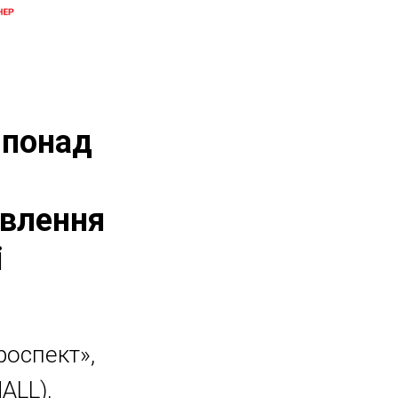
 понад
овлення
і
роспект»,
ALL),