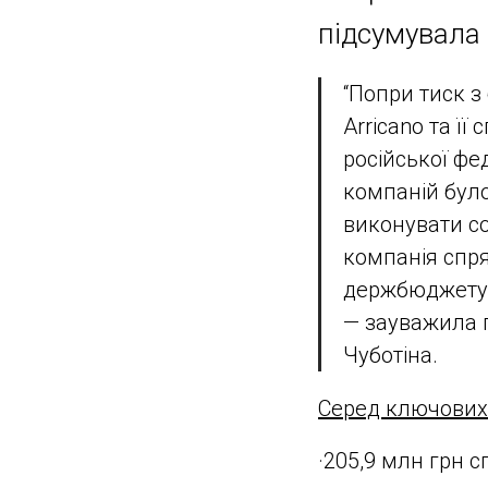
підсумувала 
“Попри тиск з
Arricano та її
російської ф
компаній було
виконувати со
компанія спря
держбюджету, 
— зауважила 
Чуботіна.
Серед ключових п
·205,9 млн грн с