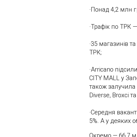
·Понад 4,2 млн 
·Трафік по ТРК —
·35 магазинів т
ТРК;
·Arricano підсил
CITY MALL у За
також залучила 
Diverse, Broxci та 
·Середня вакант
5%. А у деяких о
Окремо — 66,7 м