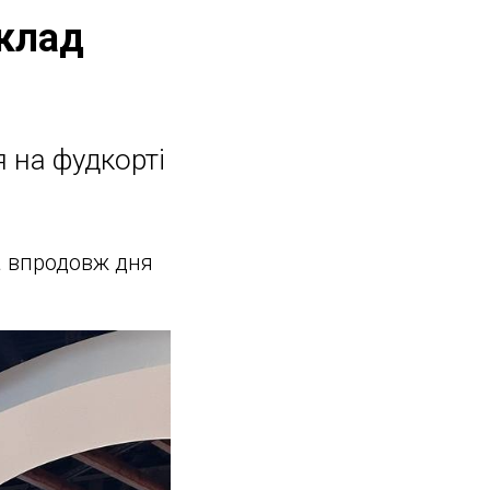
аклад
я на фудкорті
а впродовж дня