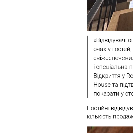
«Відвідувачі 
очах у гостей
свіжоспечених
і спеціальна 
Відкриття у R
House та підт
показати у ст
Постійні відвіду
кількість продаж