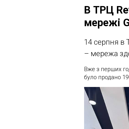
В ТРЦ Re
мережі G
14 серпня в 
– мережа зд
Вже з перших го
було продано 190