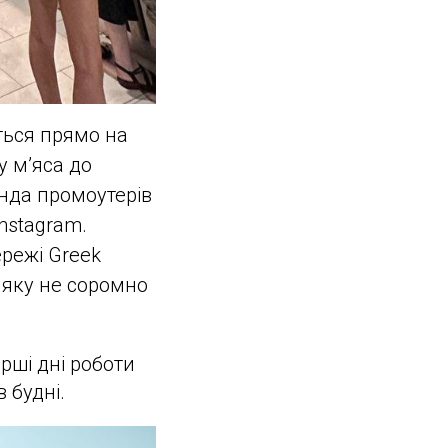
ться прямо на
у м’яса до
нда промоутерів
nstagram.
ережі Greek
, яку не соромно
ерші дні роботи
 будні.