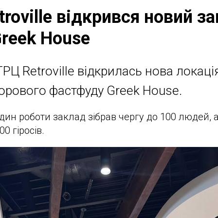
troville відкрився новий з
reek House
ТРЦ Retroville відкрилась нова локаці
орового фастфуду Greek House.
дин роботи заклад зібрав чергу до 100 людей, 
0 гіросів.