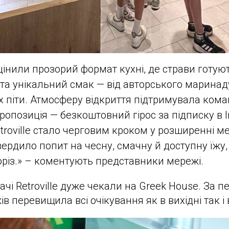
оцінили прозорий формат кухні, де страви готую
, та унікальний смак — від авторського маринад
 піти. Атмосферу відкриття підтримувала кома
пропозиція — безкоштовний гірос за підписку в I
etroville стало черговим кроком у розширенні м
вердило попит на чесну, смачну й доступну їжу
оріз.» – коментують представники мережі.
вачі Retroville дуже чекали на Greek House. За п
ів перевищила всі очікування як в вихідні так і в