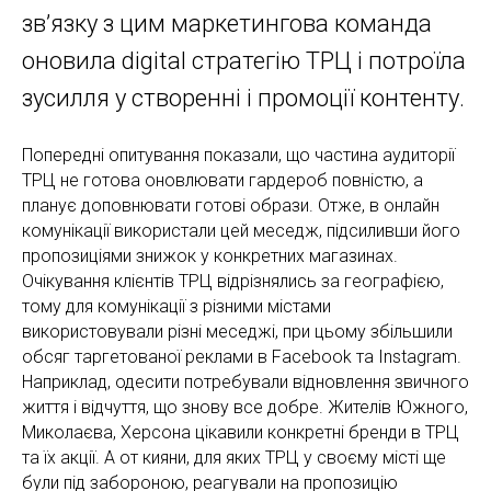
зв’язку з цим маркетингова команда
оновила digital стратегію ТРЦ і потроїла
зусилля у створенні і промоції контенту.
Попередні опитування показали, що частина аудиторії
ТРЦ не готова оновлювати гардероб повністю, а
планує доповнювати готові образи. Отже, в онлайн
комунікації використали цей меседж, підсиливши його
пропозиціями знижок у конкретних магазинах.
Очікування клієнтів ТРЦ відрізнялись за географією,
тому для комунікації з різними містами
використовували різні меседжі, при цьому збільшили
обсяг таргетованої реклами в Facebook та Instagram.
Наприклад, одесити потребували відновлення звичного
життя і відчуття, що знову все добре. Жителів Южного,
Миколаєва, Херсона цікавили конкретні бренди в ТРЦ
та їх акції. А от кияни, для яких ТРЦ у своєму місті ще
були під забороною, реагували на пропозицію