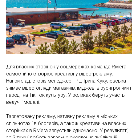
Для власних сторінок у соцмережах команда Riviera
самостійно створює креативну відео-рекламу.
Наприклад, сторіз менеджер ТРЦ Ірина Кукулевська
знімає відео-огляди магазинів, іміджеві вірусні ролики і
пародії на Тік-ток культуру. У роликах беруть участь
ведучі і моделі.
Таргетовану рекламу, нативну рекламу в міських
спільнотах і в блогерів, а також креативи на власних
сторінках в Riviera запустили одночасно. У результаті,
за 3 тижні роботи загальне охоплення публікацій