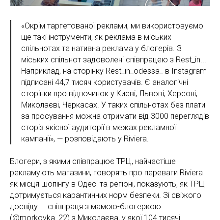
«Окрім таргетованої реклами, ми використовуємо
ще такі інструменти, як реклама в міських
спільнотах та нативна реклама у блогерів. З
міських спільнот задоволені співпрацею з Rest_in...
Наприклад, на сторінку Rest_in_odessa_ в Instagram
підписані 44,7 тисяч користувачів. Є аналогічні
сторінки про відпочинок у Києві, Львові, Херсоні,
Миколаєві, Черкасах. У таких спільнотах без плати
за просування можна отримати від 3000 переглядів
сторіз якісної аудиторії в межах рекламної
кампанії», — розповідають у Riviera.
Блогери, з якими співпрацює ТРЦ, найчастіше
рекламують магазини, говорять про переваги Riviera
як місця шопінгу в Одесі та регіоні, показують, як ТРЦ
дотримується карантинних норм безпеки. Зі свіжого
досвіду — співпраця з мамою-блогеркою
(@morkovka_22) з Миколаєва, у якої 104 тисячі