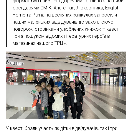
формат був найбільш доречним і спільно з нашими
орендарями СМІК, Andre Tan, Люксоптика, English
Home та Pumа на весняних канікулах запросили
наших маленьких відвідувачів до захоплюючої
подорожі сторінками улюблених книжок – квест-
гри з пошуком відомих літературних героїв в
магазинах нашого ТРЦ».
У квесті брали участь як дітки відвідувачів, так і три