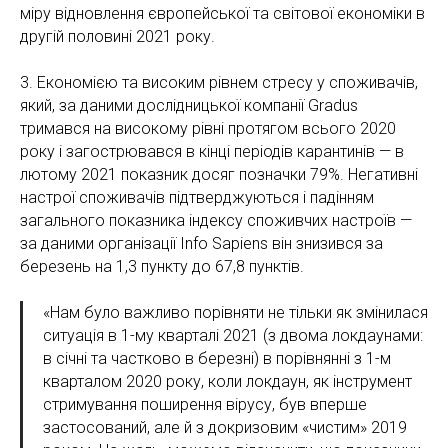
міру відновлення європейської та світової економіки в
другій половині 2021 року.
3. Економією та високим рівнем стресу у споживачів,
який, за даними дослідницької компанії Gradus
тримався на високому рівні протягом всього 2020
року і загострювався в кінці періодів карантинів — в
лютому 2021 показник досяг позначки 79%. Негативні
настрої споживачів підтверджуються і падінням
загального показника індексу споживчих настроїв —
за даними організації Info Sapiens він знизився за
березень на 1,3 пункту до 67,8 пунктів.
«Нам було важливо порівняти не тільки як змінилася
ситуація в 1-му кварталі 2021 (з двома локдаунами:
в січні та частково в березні) в порівнянні з 1-м
кварталом 2020 року, коли локдаун, як інструмент
стримування поширення вірусу, був вперше
застосований, але й з докризовим «чистим» 2019