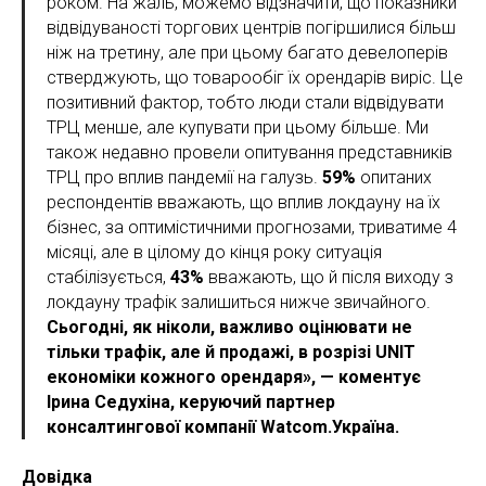
роком. На жаль, можемо відзначити, що показники
відвідуваності торгових центрів погіршилися більш
ніж на третину, але при цьому багато девелоперів
стверджують, що товарообіг їх орендарів виріс. Це
позитивний фактор, тобто люди стали відвідувати
ТРЦ менше, але купувати при цьому більше. Ми
також недавно провели опитування представників
ТРЦ про вплив пандемії на галузь.
59%
опитаних
респондентів вважають, що вплив локдауну на їх
бізнес, за оптимістичними прогнозами, триватиме 4
місяці, але в цілому до кінця року ситуація
стабілізується,
43%
вважають, що й після виходу з
локдауну трафік залишиться нижче звичайного.
Сьогодні, як ніколи, важливо оцінювати не
тільки трафік, але й продажі, в розрізі UNIT
економіки кожного орендаря», — коментує
Ірина Седухіна, керуючий партнер
консалтингової компанії Watcom.Україна.
Довідка