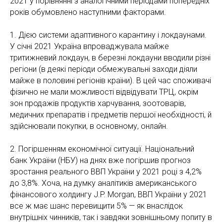
2021 у порівнянні з аналогічними періодами попередніх
років обумовлено наступними факторами.
1. Дією системи адаптивного карантину і локдаунами.
У січні 2021 Україна впроваджувала майже
тритижневий локдаун, в березні локдауни вводили різні
регіони (в деякі періоди обмежувальні заходи діяли
майже в половині регіонів країни). В цей час споживачі
фізично не мали можливості відвідувати ТРЦ, окрім
зон продажів продуктів харчування, зоотоварів,
медичних препаратів і предметів першої необхідності, й
здійснювали покупки, в основному, онлайн.
2. Погіршенням економічної ситуації. Національний
банк України (НБУ) на днях вже погіршив прогноз
зростання реального ВВП України у 2021 році з 4,2%
до 3,8%. Хоча, на думку аналітиків американського
фінансового холдингу J.P. Morgan, ВВП України у 2021
все ж має шанс перевищити 5% — як внаслідок
внутрішніх чинників, так і завдяки зовнішньому попиту в