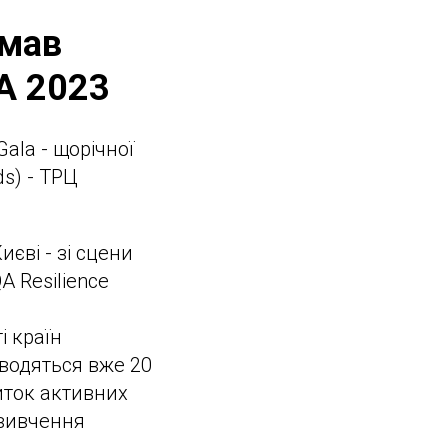
имав
A 2023
ala - щорічної
ds) - ТРЦ
єві - зі сцени
A Resilience
і країн
оводяться вже 20
иток активних
 вивчення