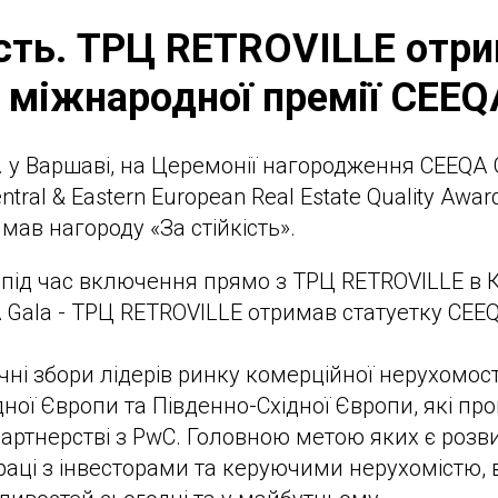
ість. ТРЦ RETROVILLE отр
 міжнародної премії CEEQ
. у Варшаві, на Церемонії нагородження CEEQA G
ntral & Eastern European Real Estate Quality Awar
мав нагороду «За стійкість».
 під час включення прямо з ТРЦ RETROVILLE в Ки
 Gala - ТРЦ RETROVILLE отримав статуетку CEEQ
чні збори лідерів ринку комерційної нерухомост
ної Європи та Південно-Східної Європи, які пр
 партнерстві з PwC. Головною метою яких є розв
впраці з інвесторами та керуючими нерухомістю,