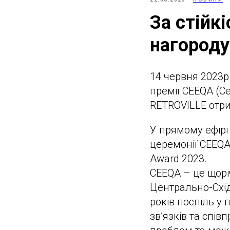
За стійк
нагороду
14 червня 2023р
премії CEEQA (Ce
RETROVILLE отри
У прямому ефірі
церемонії CEEQA
Award 2023.
CEEQA – це щорі
Центрально-Схід
років поспіль у
зв’язків та спі