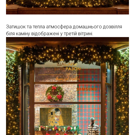
Затишок та тепла атмосфера домашнього дозвілля
біля каміну відображені у третій вітрині.