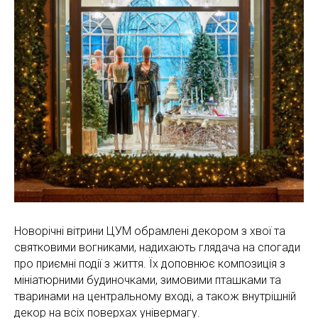
Новорічні вітрини ЦУМ обрамлені декором з хвої та
святковими вогниками, надихають глядача на спогади
про приємні події з життя. Їх доповнює композиція з
мініатюрними будиночками, зимовими пташками та
тваринами на центральному вході, а також внутрішній
декор на всіх поверхах універмагу.