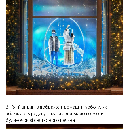
В п’ятій вітрині відображені домашні турботи, які
зближують родину – мати з донькою готують
будиночок зі святкового печива.