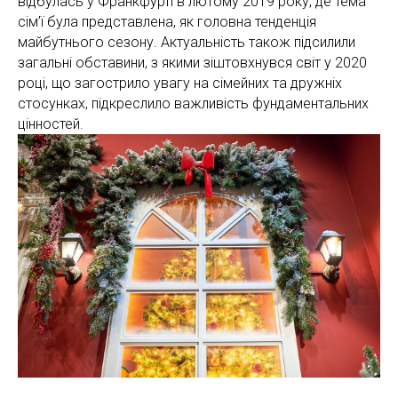
відбулась у Франкфурті в лютому 2019 року, де тема
сім’ї була представлена, як головна тенденція
майбутнього сезону. Актуальність також підсилили
загальні обставини, з якими зіштовхнувся світ у 2020
році, що загострило увагу на сімейних та дружніх
стосунках, підкреслило важливість фундаментальних
цінностей.