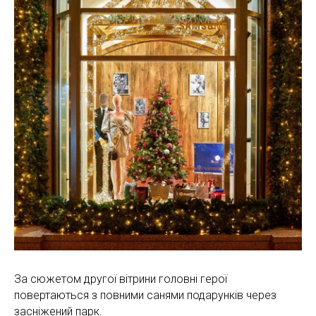
За сюжетом другої вітрини головні герої
повертаються з повними санями подарунків через
засніжений парк.