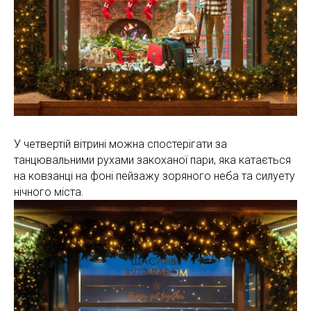
У четвертій вітрині можна спостерігати за
танцювальними рухами закоханої пари, яка катається
на ковзанці на фоні пейзажу зоряного неба та силуету
нічного міста.