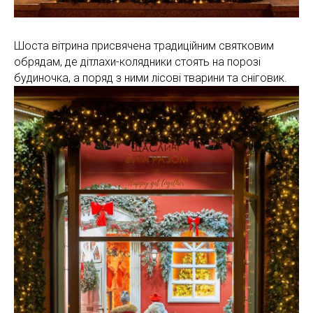
Шоста вітрина присвячена традиційним святковим
обрядам, де дітлахи-колядники стоять на порозі
будиночка, а поряд з ними лісові тварини та сніговик.