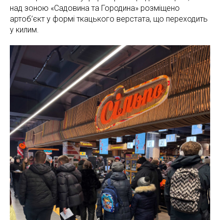
над зоною «Садовина та Городина» розміщено
артоб’єкт у формі ткацького верстата, що переходить
у килим.