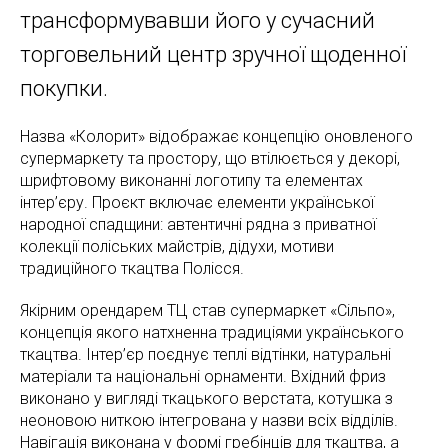
трансформувавши його у сучасний
торговельний центр зручної щоденної
покупки.
Назва «Колорит» відображає концепцію оновленого
супермаркету та простору, що втілюється у декорі,
шрифтовому виконанні логотипу та елементах
інтер’єру. Проєкт включає елементи української
народної спадщини: автентичні рядна з приватної
колекції поліських майстрів, дідухи, мотиви
традиційного ткацтва Полісся.
Якірним орендарем ТЦ став супермаркет «Сільпо»,
концепція якого натхненна традиціями українського
ткацтва. Інтер’єр поєднує теплі відтінки, натуральні
матеріали та національні орнаменти. Вхідний фриз
виконано у вигляді ткацького верстата, котушка з
неоновою ниткою інтегрована у назви всіх відділів.
Навігація виконана у формі гребінців для ткацтва, а