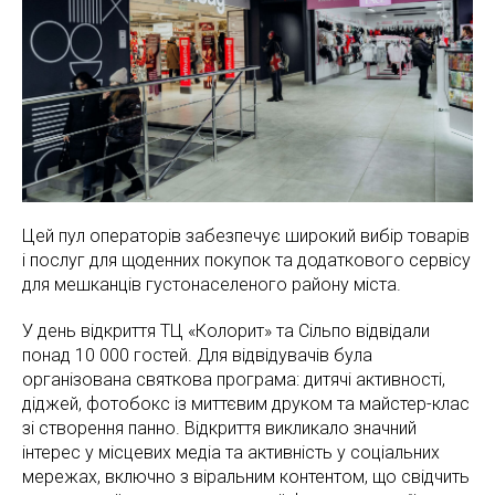
Цей пул операторів забезпечує широкий вибір товарів
і послуг для щоденних покупок та додаткового сервісу
для мешканців густонаселеного району міста.
У день відкриття ТЦ «Колорит» та Сільпо відвідали
понад 10 000 гостей. Для відвідувачів була
організована святкова програма: дитячі активності,
діджей, фотобокс із миттєвим друком та майстер-клас
зі створення панно. Відкриття викликало значний
інтерес у місцевих медіа та активність у соціальних
мережах, включно з віральним контентом, що свідчить