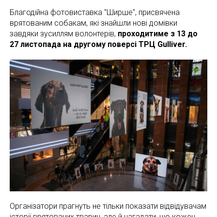
Благодійна фотовиставка "Ширше", присвячена
врятованим собакам, які знайшли нові домівки
завдяки зусиллям волонтерів,
проходитиме з 13 до
27 листопада на другому поверсі ТРЦ Gulliver.
Організатори прагнуть не тільки показати відвідувачам
історії врятованих тварин, але й нагадати, що кожен