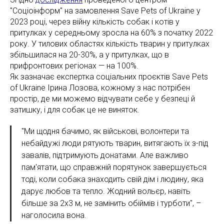
"Соціоінформ" на замовлення Save Pets of Ukraine у
2023 році, через війну кількість собак і котів у
притулках у середньому зросла на 60% з початку 2022
року. У тилових областях кількість тварин у притулках
збільшилася на 20-30%, а у притулках, що в
прифронтових регіонах — на 100%.
Як зазначає експертка соціальних проєктів Save Pets
of Ukraine Ірина Лозова, кожному з нас потрібен
простір, де ми можемо відчувати себе у безпеці й
затишку, і для собак це не виняток.
"Ми щодня бачимо, як військові, волонтери та
небайдужі люди рятують тварин, витягають їх з-під
завалів, підтримують донатами. Але важливо
пам'ятати, що справжній порятунок завершується
тоді, коли собака знаходить свій дім і людину, яка
дарує любов та тепло. Жодний вольєр, навіть
більше за 2х3 м, не замінить обіймів і турботи", –
наголосила вона.