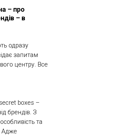
на – про
ндів – в
ть одразу
відає запитам
ового центру. Все
secret boxes –
ід брендів. З
 особливість та
. Адже