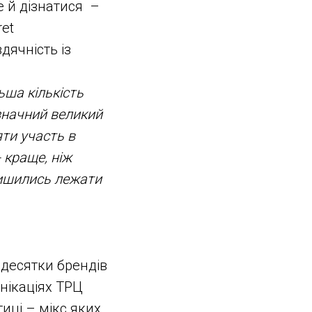
е й дізнатися –
ret
дячність із
ьша кількість
значний великий
яти участь в
 краще, ніж
алишились лежати
 десятки брендів
унікаціях ТРЦ
тиці – мікс яких