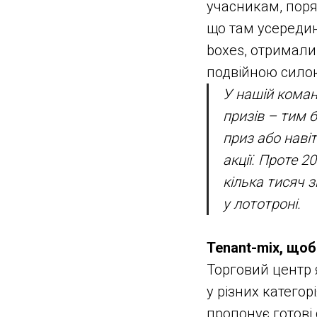
учасникам, поря
що там усередині
boxes, отримали 
подвійною сило
У нашій коман
призів – тим 
приз або наві
акції. Проте 
кілька тисяч з
у лототроні.
Tenant-mix, щоб
Торговий центр я
у різних категор
пропонує готові 