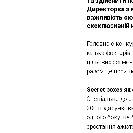
та здійснити п
Директорка з м
важливість сюр
ексклюзивній к
Головною конку
кілька факторів
цільових сегмент
разом це посилю
Secret boxes як
Спеціально до с
200 подарункових
одного боку, це 
зростання ажіот