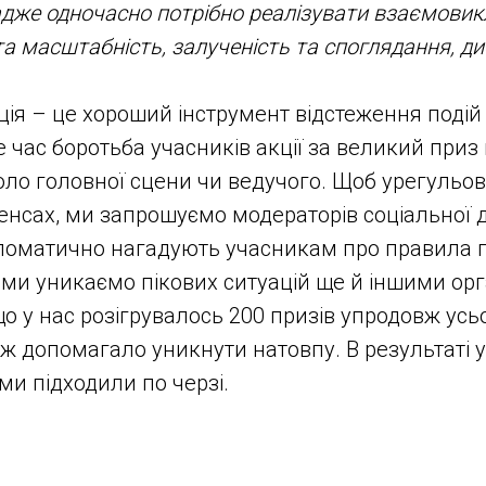
адже одночасно потрібно реалізувати взаємови
та масштабність, залученість та споглядання, д
ія – це хороший інструмент відстеження подій
е час боротьба учасників акції за великий приз
ло головної сцени чи ведучого. Щоб урегульов
енсах, ми запрошуємо модераторів соціальної ди
пломатично нагадують учасникам про правила 
, ми уникаємо пікових ситуацій ще й іншими ор
о у нас розігрувалось 200 призів упродовж усьо
ж допомагало уникнути натовпу. В результаті у
ами підходили по черзі.