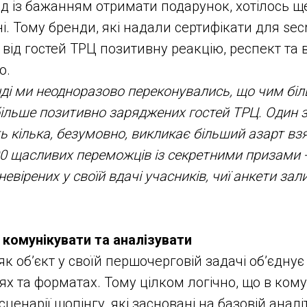
д із бажанням отримати подарунок, хотілось щ
. Тому бренди, які надали сертифікати для sec
від гостей ТРЦ позитивну реакцію, респект та в
ю.
ді ми неодноразово переконувались, що чим біл
більше позитивно заряджених гостей ТРЦ. Один 
ть кілька, безумовно, викликає більший азарт вз
200 щасливих переможців із секретними призами -
невірених у своїй вдачі учасників, чиї анкети з
 комунікувати та аналізувати
к об’єкт у своїй першочерговій задачі об’єднує
іях та форматах. Тому цілком логічно, що в ком
сценарії шопінгу, які засновані на базовій аналі