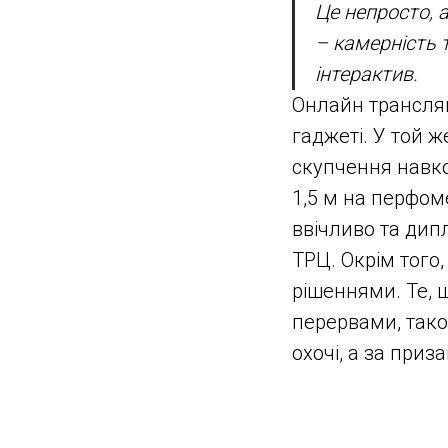
Це непросто, 
– камерність 
інтерактив.
Онлайн трансляц
гаджеті. У той ж
скупчення навко
1,5 м на перфом
ввічливо та ди
ТРЦ. Окрім того
рішеннями. Те, щ
перервами, тако
охочі, а за приз