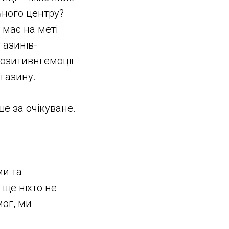
ьного центру?
 має на меті
газинів-
озитивні емоції
агазину.
е за очікуване.
ми та
 ще ніхто не
мог, ми