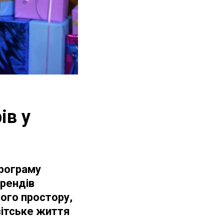
ів у
програму
брендів
ого простору,
вітське життя