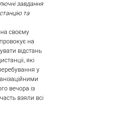
ключні завдання
истанцію та
 на своєму
 провокує на
увати відстань
станції, які
перебування у
ганізаційними
го вечора із
часть взяли всі