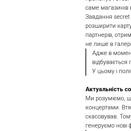
саме магазинів 
Завдання secret 
розширити карту
партнерів, отри
не лише в галер
Адже в момент
відбувається 
У цьому і пол
Актуальність со
Ми розуміємо, щ
концертами. Вті
скасовував. Том
генеруємо нові 