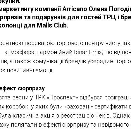
окупки.
аркетингу компанії Arricano Олена Погоді
призів та подарунків для гостей ТРЦ і бре
олонці для Malls Club.
рентною перевагою торгового центру виступаю
 – атмосфера, гармонійний tenant-mix, що відпо
ів, а також комунікації брендів усередині торг
є позитивні емоції.
 ефект сюрпризу
вята весни у ТРК «Проспект» відбувся розіграш 
 коробок, у яких були «заховані» сертифікати в
була класична акція з реєстрацією чеків. Однак
ажу полягали в ефекті сюрпризу та невідомого