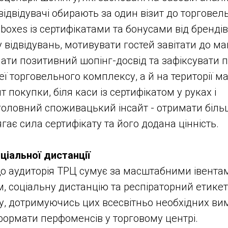
відвідувачі обирають за один візит до торговел
boxes із сертифікатами та бонусами від брендів
 відвідувань, мотивувати гостей завітати до ма
мати позитивний шопінг-досвід та зафіксувати п
еї торговельного комплексу, а й на території м
 покупки, біля каси із сертифікатом у руках і
головний споживацький інсайт - отримати більш
ягає сила сертифікату та його додана цінність.
ціальної дистанції
о аудиторія ТРЦ сумує за масштабними івента
м, соціальну дистанцію та респіраторний етикет
у, дотримуючись цих всесвітньо необхідних ви
формати перфоменсів у торговому центрі.