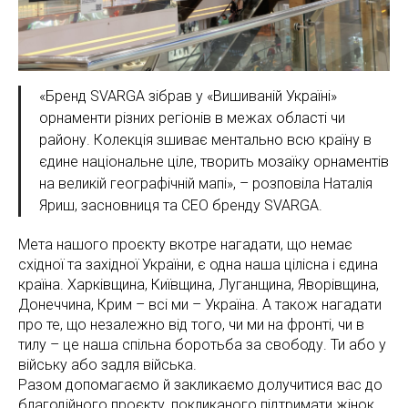
«Бренд SVARGA зібрав у «Вишиваній Україні»
орнаменти різних регіонів в межах області чи
району. Колекція зшиває ментально всю країну в
єдине національне ціле, творить мозаїку орнаментів
на великій географічній мапі», – розповіла Наталія
Яриш, засновниця та CEO бренду SVARGA.
Мета нашого проєкту вкотре нагадати, що немає
східної та західної України, є одна наша цілісна і єдина
країна. Харківщина, Київщина, Луганщина, Яворівщина,
Донеччина, Крим – всі ми – Україна. А також нагадати
про те, що незалежно від того, чи ми на фронті, чи в
тилу – це наша спільна боротьба за свободу. Ти або у
війську або задля війська.
Разом допомагаємо й закликаємо долучитися вас до
благодійного проєкту, покликаного підтримати жінок,