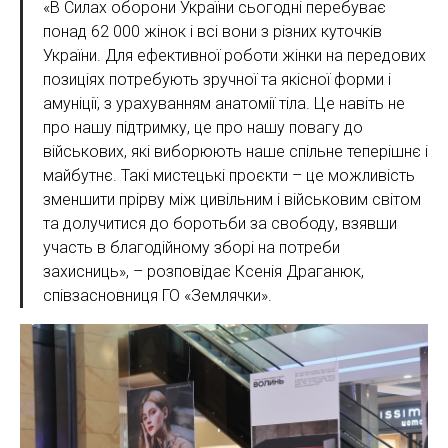
«В Силах оборони України сьогодні перебуває
понад 62 000 жінок і всі вони з різних куточків
України. Для ефективної роботи жінки на передових
позиціях потребують зручної та якісної форми і
амуніції, з урахуванням анатомії тіла. Це навіть не
про нашу підтримку, це про нашу повагу до
військових, які виборюють наше спільне теперішнє і
майбутнє. Такі мистецькі проєкти – це можливість
зменшити прірву між цивільним і військовим світом
та долучитися до боротьби за свободу, взявши
участь в благодійному зборі на потреби
захисниць», – розповідає Ксенія Драганюк,
співзасновниця ГО «Землячки».