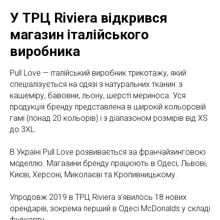
У ТРЦ Riviera відкрився
магазин італійського
виробника
Pull Love — італійський виробник трикотажу, який
спеціалізується на одязі з натуральних тканин: з
кашеміру, бавовни, льону, шерсті мериноса. Уся
продукція бренду представлена в широкій кольоровій
гамі (понад 20 кольорів) і з діапазоном розмірів від XS
до 3ХL.
В Україні Pull Love розвивається за франчайзинговою
моделлю. Магазини бренду працюють в Одесі, Львові,
Києві, Херсоні, Миколаєві та Кропивницькому.
Упродовж 2019 в ТРЦ Riviera з’явилось 18 нових
орендарів, зокрема перший в Одесі McDonalds у складі
фудкорту.