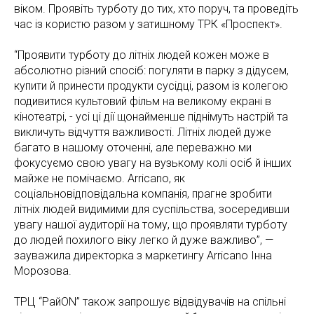
віком. Проявіть турботу до тих, хто поруч, та проведіть
час із користю разом у затишному ТРК «Проспект».
“Проявити турботу до літніх людей кожен може в
абсолютно різний спосіб: погуляти в парку з дідусем,
купити й принести продукти сусідці, разом із колегою
подивитися культовий фільм на великому екрані в
кінотеатрі, - усі ці дії щонайменше піднімуть настрій та
викличуть відчуття важливості. Літніх людей дуже
багато в нашому оточенні, але переважно ми
фокусуємо свою увагу на вузькому колі осіб й інших
майже не помічаємо. Arricano, як
соціальновідповідальна компанія, прагне зробити
літніх людей видимими для суспільства, зосередивши
увагу нашої аудиторії на тому, що проявляти турботу
до людей похилого віку легко й дуже важливо”, —
зауважила директорка з маркетингу Arricano Інна
Морозова.
ТРЦ “РайON” також запрошує відвідувачів на спільні