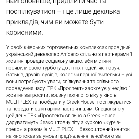
найголовніше, приділити час та
поспілкуватися – і це лише декілька
прикладів, чим ви можете бути
корисними.
У своїх київських торговельних комплексах провідний
український девелопер Arricano спільно з партнерами 1
жовтня проведе соціальну акцію, аби містяни
проявили свою турботу до літніх людей, які поруч:
батьків, друзів, сусідів, колег чи першої вчительки – усі
вони потребують уваги, спілкування та спільного
проведення часу. ТРК «Проспект» заохочує у неділю 1
жовтня запросити людину похилого віку у кіно в
MULTIPLEX та пообідати у Greek House, поспілкуватися
та передати свій гарний настрій іншим. Спеціально у
цей день ТРК «Проспект» спільно з Greek House
даруватимуть безкоштовну піту з куркою «Курча-
греко», а разом із MULTIPLEX — безкоштовний квиток
на кінопоказ за умови пред'явлення пенсійного за