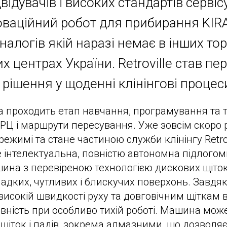
відувачів і високих стандартів сервіс
оваційний робот для прибирання KIR
аналогів якій наразі немає в інших то
 центрах України. Retroville став пе
е рішення у щоденні клінінгові процес
 проходить етап навчання, програмування та т
ТРЦ і маршрути пересування. Уже зовсім скоро
ежимі та стане частиною служби клінінгу Retrov
е інтелектуальна, повністю автономна підлого
на з перевіреною технологією дискових щіток
ладких, чутливих і блискучих поверхонь. Завдя
 високій швидкості руху та довговічним щіткам 
вність при особливо тихій роботі. Машина мож
щіток і падів, зокрема алмазними, що дозволя