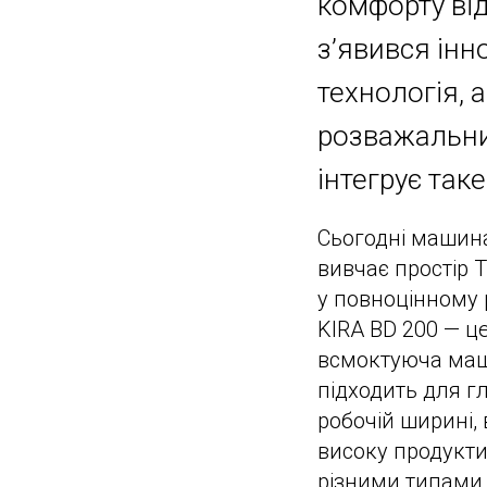
комфорту від
з’явився інн
технологія, 
розважальних
інтегрує так
Сьогодні машина
вивчає простір 
у повноцінному р
KIRA BD 200 — ц
всмоктуюча маши
підходить для г
робочій ширині,
високу продукти
різними типами 