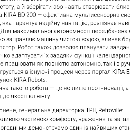
стоту, а й зберігати або навіть створювати бли
а KIRA BD 200 — ефективна мультисенсорна сис
 яка гарантує надійну навігацію, розпізнає наві
. Для максимальної автономності передбачена б
о заправляє машину чистою водою, зливає бру
лятор. Робот також дозволяє планувати завда
нучко адаптувати їх завдяки функції календарн
е працювати як повністю автономно, так і в ру
егрується в існуючі процеси через портал KIRA 
унок KIRA Robots.
оява такого робота — це не лише про інновації, а
 до якості клінінгу.
онене, генеральна директорка ТРЦ Retroville:
ажливою частиною комфорту, враження та загал
ьогодні ми демонструємо один із найвищих ста