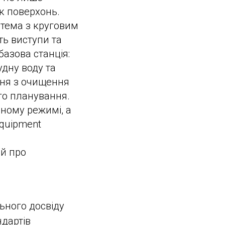
ск поверхонь.
тема з круговим
ть виступи та
азова станція:
дну воду та
ння з очищення
ого планування.
чному режимі, а
Equipment
 й про
ьного досвіду
ндартів