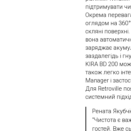
підтримувати чи
Окрема переваг
оглядом на 360°,
скляні поверхні
вона автоматичн
заряджає акуму
заздалегідь і г
KIRA BD 200 мож
також легко інт
Manager і застос
Для Retroville п
системний підхід
Рената Якубчі
"Чистота є в
гостей. Вже с