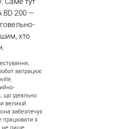
у. Саме тут
A BD 200 —
рговельно-
ршим, хто
и.
естування,
 робот запрацює
ille.
мийно-
, що ідеально
ки великій
вона забезпечує
е працювати з
є не лише