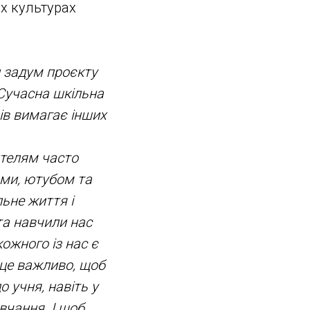
х культурах
и задум проєкту
. Сучасна шкільна
ів вимагає інших
ителям часто
ами, ютубом та
ьне життя і
та навчили нас
ожного із нас є
І це важливо, щоб
о учня, навіть у
вчання. І щоб