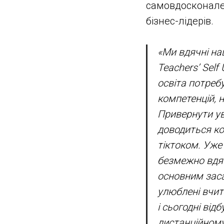
самовдосконален
бізнес-лідерів.
«Ми вдячні на
Teachers’ Self
освіта потреб
компетенцій, 
Привернути ув
доводиться ко
тіктоком. Уже
безмежно вдяч
основним заса
улюблені вчите
і сьогодні від
дистанційному