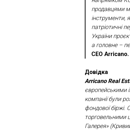
продавцями ма
інструменти, я
патріотичні пе
України проєк
а головне – п
CEO Arricano.
Довідка
Arricano Real Est
європейськими ін
компанії були ро
фондової біржі. 
торговельними ц
Галерея» (Кривий