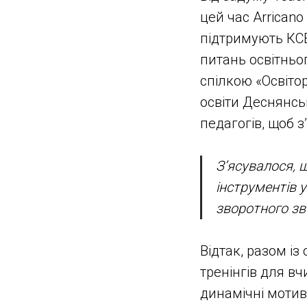
цей час Arricano
підтримують КСВ
питань освітньо
спілкою «Освіто
освіти Деснянсь
педагогів, щоб з
З’ясувалося,
інструментів 
зворотного зв’
Відтак, разом і
тренінгів для вч
динамічні мотив