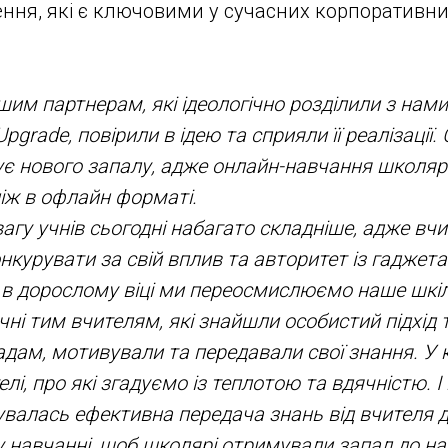
ня, які є ключовими у сучасних корпоративни
шим партнерам, які ідеологічно розділили з нам
 Upgrade, повірили в ідею та сприяли її реалізації
ує нового запалу, адже онлайн-навчання школяр
ніж в офлайн форматі.
агу учнів сьогодні набагато складніше, адже вч
нкурувати за свій вплив та авторитет із гаджет
 в дорослому віці ми переосмислюємо наше шкіл
ні тим вчителям, які знайшли особистий підхід 
дам, мотивували та передавали свої знання. У к
лі, про які згадуємо із теплотою та вдячністю. 
бувалась ефективна передача знань від вчителя д
 навчанні, щоб школярі отримували запал до на