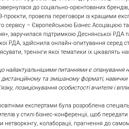
 звернулася до соціально-орієнтованих брендів,
-проєкти, провела переговори із кращими екс
го сервісу – Європейською Бізнес Асоціацією 
рія», заручилася підтримкою Деснянської РДА 
кої РДА, здійснила онлайн-опитування серед 
’ясувати, тренінги якої тематики їх цікавлять н
 що найактуальнішими питаннями є опанування 
у дистанційному та змішаному форматі, навички
язку, позиціонування особистості вчителя і впли
з освітніми експертами була розроблена спеціа
ителів у стилі бізнес-конференції, щоб передати
и нетворкінгу, колаборації, прагнення до самом