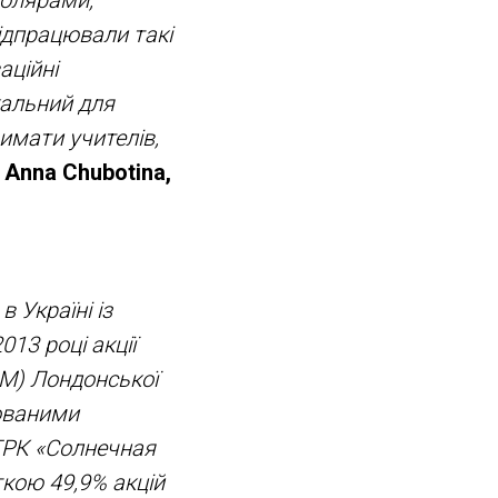
ідпрацювали такі
аційні
кальний для
римати учителів,
 Anna Chubotina,
 Україні із
13 році акції
IM) Лондонської
дованими
ТРК «Солнечная
ткою 49,9% акцій