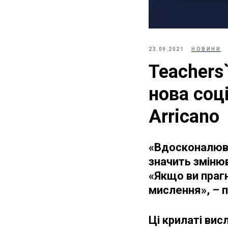
23.09.2021
НОВИНИ
Teachers
нова соц
Arricano
«Вдосконалюва
значить змінюв
«Якщо ви прагн
мислення», – п
Ці крилаті ви