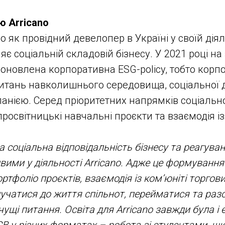
ю Arricano
o як провідний девелопер в Україні у своїй дія
є соціальній складовій бізнесу. У 2021 році на
 оновлена корпоративна ESG-policy, тобто корп
итань навколишнього середовища, соціальної д
анією. Серед пріоритетних напрямків соціальн
росвітницькі навчальні проєкти та взаємодія із 
 соціальна відповідальність бізнесу та реагува
вими у діяльності Arricano. Адже це формуванн
ртфоліо проєктів, взаємодія із ком’юніті торгови
учатися до життя спільнот, перейматися та раз
чущі питання. Освіта для Arricano завжди була і 
 у різних форматах – робота зі студентами, ш