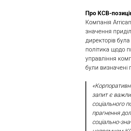
Про КСВ-позиці
Компанія Arrican
значення приділя
директорів була
політика щодо п
управління комп
були визначені п
«Корпоративна
запит є важли
соціального по
прагнення дол
соціально-зна
напрямком КСВ