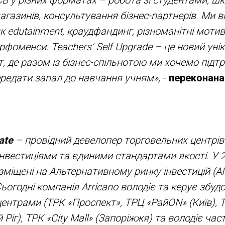
газинів, консультування бізнес-партнерів. Ми в
к edutainment, краудфандинг, різноманітні мотив
рфоменси. Teachers’ Self Upgrade – це новий уні
т, де разом із бізнес-спільнотою ми хочемо підт
ередати запал до навчання учням»,
-
переконана
ate
– провідний девелопер торговельних центрів в
вестиціями та єдиними стандартами якості. У 20
зміщені на Альтернативному ринку інвестицій (A
Сьогодні компанія Arricano володіє та керує збу
ентрами (ТРК «Проспект», ТРЦ «РайON» (Київ), 
 Ріг), ТРК «City Mall» (Запоріжжя) та володіє час