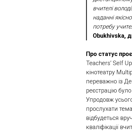
вчителі волод
наданні якісно
потребу учител
Obukhivska, д
Про статус про
Teachers’ Self U
кінотеатру Multi
переважно із Де
реєстрацію було
Упродовж усього
прослухати темат
відбудеться вру
кваліфікації вчит