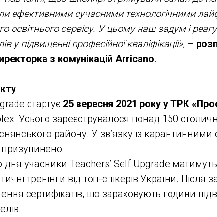
іли ефективними сучасними технологічними лай
го освітнього сервісу. У цьому наш задум і реаг
ів у підвищенні професійної кваліфікації»,
–
розп
иректорка з комунікацій Arricano.
єкту
pgrade стартує
25 вересня 2021 року у ТРК «Про
plex. Усього зареєструвалося понад 150 столичн
снянського району. У зв’язку із карантинним
 призупинено.
 дня учасники Teachers’ Self Upgrade матимут
ичні тренінги від топ-спікерів України. Після
чення сертифікатів, що зараховують години пі
елів.