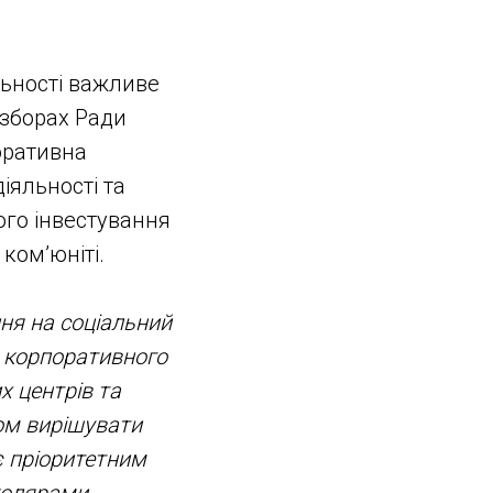
льності важливе
 зборах Ради
оративна
іяльності та
ого інвестування
ком’юніті.
ння на соціальний
я корпоративного
х центрів та
ом вирішувати
є пріоритетним
колярами,