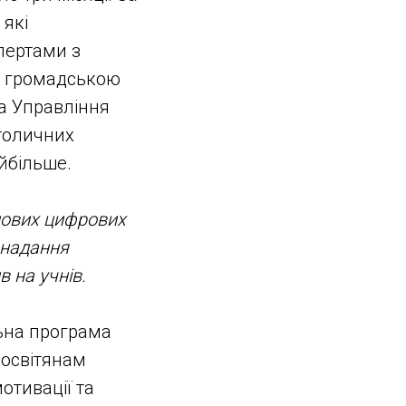
 які
пертами з
та громадською
та Управління
столичних
айбільше.
нових цифрових
 надання
в на учнів.
льна програма
 освітянам
отивації та