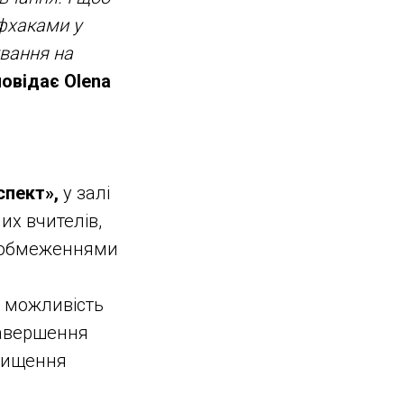
фхаками у
ування на
овідає Olena
спект»,
у залі
их вчителів,
и обмеженнями
ь можливість
 завершення
двищення