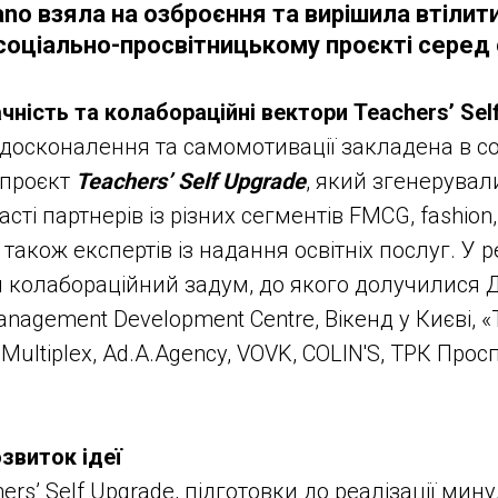
ano взяла на озброєння та вирішила втілит
соціально-просвітницькому проєкті серед 
ність та колабораційні вектори Teachers’ Sel
досконалення та самомотивації закладена в с
 проєкт
Teachers’ Self Upgrade
, який згенерували
сті партнерів із різних сегментів FMCG, fashion,
а також експертів із надання освітніх послуг. У р
 колабораційний задум, до якого долучилися 
anagement Development Centre, Вікенд у Києві, 
Multiplex, Ad.A.Agency, VOVK, COLIN'S, ТРК Прос
звиток ідеї
ers’ Self Upgrade, підготовки до реалізації мину