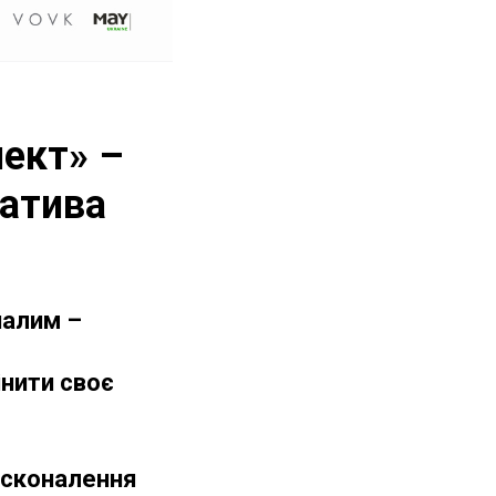
пект» –
іатива
налим –
інити своє
досконалення