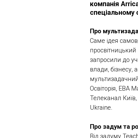
компанія Arric
спеціальному 
Про мультизадач
Саме ідея самов
просвітницький
запросили до уча
влади, бізнесу, 
мультизадачний
Освіторія, EBA M
Телеканал Київ, 
Ukraine.
Про задум та ро
Від задуму Teach