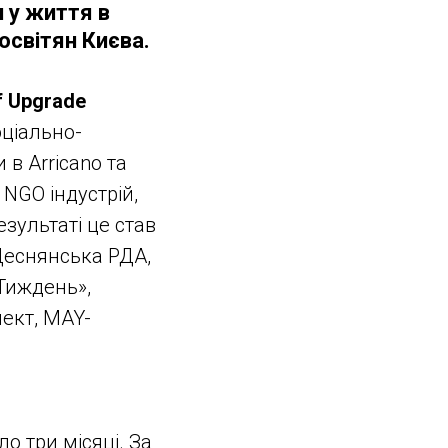
и у життя в
освітян Києва.
f Upgrade
оціально-
 в Arricano та
 NGO індустрій,
езультаті це став
Деснянська РДА,
«Тиждень»,
пект, MAY-
ло три місяці. За