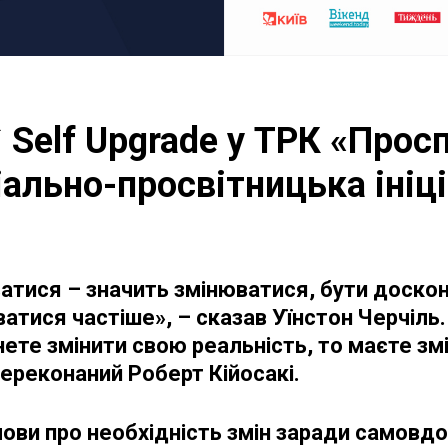
` Self Upgrade у ТРК «Прос
іально-просвітницька ініц
тися – значить змінюватися, бути доско
атися частіше», – сказав Уїнстон Черчіль.
ете змінити свою реальність, то маєте зм
ереконаний Роберт Кійосакі.
слови про необхідність змін заради самов