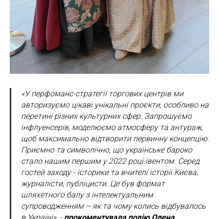
«У перфоманс-стратегії торгових центрів ми
авторизуємо цікаві унікальні проєкти, особливо на
перетині різних культурних сфер. Запрошуємо
інфлуенсерів, моделюємо атмосферу та антураж,
щоб максимально відтворити первинну концепцію.
Приємно та символічно, що українське бароко
стало нашим першим у 2022 році івентом. Серед
гостей заходу - історики та вчителі історії Києва,
журналісти, публіцисти. Це був формат
шляхетного балу з інтелектуальним
супроводженням – як та чому колись відбувалось
в Україні», -
прокоментувала подію Олена