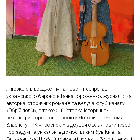
Лідеркою відродження та нової інтерпретації
українського бароко є Ганна Гороженко, журналістка,
авторка історичних романів та ведуча ютуб-каналу
«Обрій подій», а також ініціаторка історично-
реконструкторського проєкту «Історія зі смаком».
Власне, у ТРК «Проспект» відбувся офлайновий тизер
про задум та унікальні відомості, яким був Київ та
Гетьманщина. Щоб підтримати і проєкт, і його лідерку, і