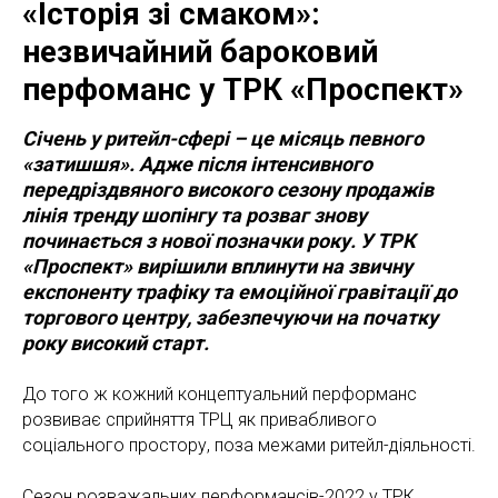
«Історія зі смаком»:
незвичайний бароковий
перфоманс у ТРК «Проспект»
Січень у ритейл-сфері – це місяць певного
«затишшя». Адже після інтенсивного
передріздвяного високого сезону продажів
лінія тренду шопінгу та розваг знову
починається з нової позначки року. У ТРК
«Проспект» вирішили вплинути на звичну
експоненту трафіку та емоційної гравітації до
торгового центру, забезпечуючи на початку
року високий старт.
До того ж кожний концептуальний перформанс
розвиває сприйняття ТРЦ як привабливого
соціального простору, поза межами ритейл-діяльності.
Сезон розважальних перформансів-2022 у ТРК