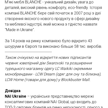
М'які меблі BLANCHE - унікальний дизайн, увага до
деталей, високий рівень комфорту, eco-friendly. Історія
компанії BLANCHE бере свій початок в 2007 році з ідеї
створення якісного нового продукту в сфері дизайну
та меблевої індустрії, який можна з гідністю назвати
"Made in Ukraine".
За 14 років на ринку компанією було відкрито 43
шоуруми в Європі та виконано більше 58 тис. виробів.
---------------------------------------
Також очікуємо на відкриття нових підписантів
червня: ювелірний дім Swarovski та розширення
турецького магазину одягу LC Waikiki окремими
монобрендами - LCW Dream (одяг для сну та білизна),
LCW Home (товари для дому) у Blockbuster Mall.
Довідка
NAI Ukraine
– українське представництво мережі
консалтингових компаній NAI Global, що входить до
ТОП-3 світових брендів на ринку нерухомості, одного з