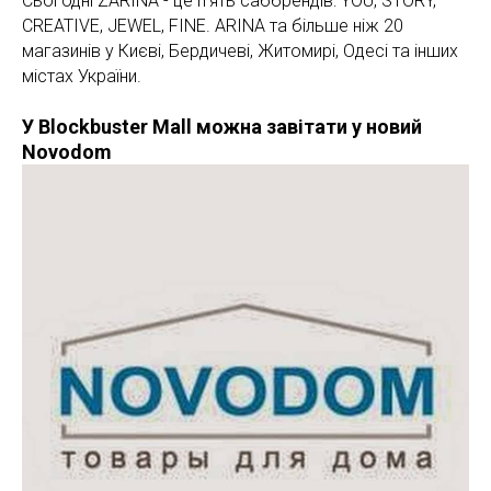
Сьогодні ZARINA - це п'ять саббрендів: YOU, STORY,
CREATIVE, JEWEL, FINE. ARINA та більше ніж 20
магазинів у Києві, Бердичеві, Житомирі, Одесі та інших
містах України.
У Blockbuster Mall можна завітати у новий
Novodom