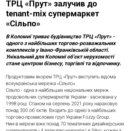
ТРЦ «Прут» залучив до
tenant-mix супермаркет
«Сільпо»
В Коломиї триває будівництво ТРЦ «Прут» -
одного з найбільших торгово-розважальних
комплексів у Івано-Франківській області.
Унікальний для Коломиї об’єкт нерухомості
стане центром бізнесу, торгівлі та відпочинку.
Продуктовим якорем ТРЦ «Прут» виступить відома
всеукраїнська мережа «Сільпо».
Сільпо - одна з найбільших національних мереж
продовольчих супермаркетів України - заснована у
1998 році. Станом на серпень 2021 року нараховує
понад 300 об`єктів. Входить до однієї з найбільших
торгово-промислових груп України Fozzy Group.
Нині в мережі вже понад 70 тематичних дизайнерських
супермаркетів і 4 делікатес-маркети Le Silpo, кожен з