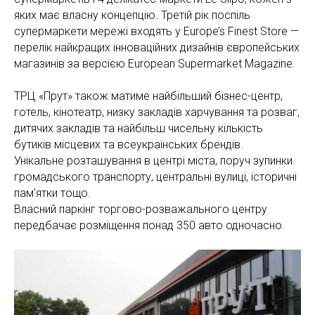
яких має власну концепцію. Третій рік поспіль
супермаркети мережі входять у Europe’s Finest Store —
перелік найкращих інноваційних дизайнів європейських
магазинів за версією European Supermarket Magazine.
ТРЦ «Прут» також матиме найбільший бізнес-центр,
готель, кінотеатр, низку закладів харчування та розваг,
дитячих закладів та найбільш чисельну кількість
бутиків місцевих та всеукраїнських брендів.
Унікальне розташування в центрі міста, поруч зупинки
громадського транспорту, центральні вулиці, історичні
пам’ятки тощо.
Власний паркінг торгово-розважального центру
передбачає розміщення понад 350 авто одночасно.