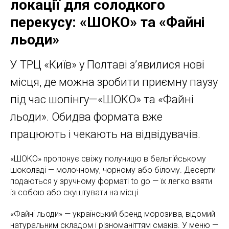
локації для солодкого
перекусу: «ШОКО» та «Файні
льоди»
У ТРЦ «Київ» у Полтаві з’явилися нові
місця, де можна зробити приємну паузу
під час шопінгу—«ШОКО» та «Файні
льоди». Обидва формата вже
працюють і чекають на відвідувачів.
«ШОКО» пропонує свіжу полуницю в бельгійському
шоколаді — молочному, чорному або білому. Десерти
подаються у зручному форматі to go — їх легко взяти
із собою або скуштувати на місці.
«Файні льоди» — український бренд морозива, відомий
натуральним складом і різноманіттям смаків. У меню —