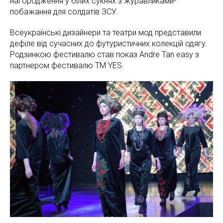
нагородження у білих сукнях з журавликами-
побажання для солдатів ЗСУ.
Всеукраїнські дизайнери та театри мод представили
дефіле від сучасних до футуристичних колекцій одягу.
Родзинкою фестивалю став показ Andre Tan easy з
партнером фестивалю ТМ YES.