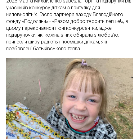
2023 Марта Михайленко завезла торт та подарунки від
учасників конкурсу діткам з притулку для
неповнолітніх. Гасло партнера заходу Благодійного
фонду «Подоляни» - «Разом добро творити легше!», в
цьому переконалися і юні конкурсантки, адже
подаруночки, які кожна з них обирала з любов’ю,
принесли щиру радість і посмішки діткам, які
позбавлені батьківського тепла.