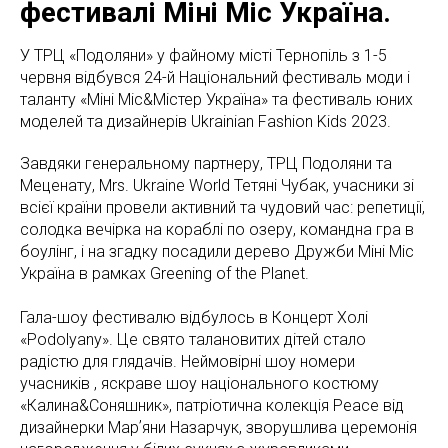
фестивалі Міні Міс Україна.
У ТРЦ «Подоляни» у файному місті Тернопіль з 1-5
червня відбувся 24-й Національний фестиваль моди і
таланту «Міні Міс&Містер Україна» та фестиваль юних
моделей та дизайнерів Ukrainian Fashion Kids 2023.
Завдяки генеральному партнеру, ТРЦ Подоляни та
Меценату, Mrs. Ukraine World Тетяні Чубак, учасники зі
всієї країни провели активний та чудовий час: репетиції,
солодка вечірка на кораблі по озеру, командна гра в
боулінг, і на згадку посадили дерево Дружби Міні Міс
Україна в рамках Greening of the Planet.
Гала-шоу фестивалю відбулось в Концерт Холі
«Podolyany». Це свято талановитих дітей стало
радістю для глядачів. Неймовірні шоу номери
учасників , яскраве шоу національного костюму
«Калина&Соняшник», патріотична колекція Peace від
дизайнерки Марʼяни Назарчук, зворушлива церемонія