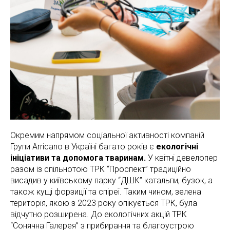
Окремим напрямом соціальної активності компаній
Групи Arricano в Україні багато років є
екологічні
ініціативи та допомога тваринам.
У квітні девелопер
разом із спільнотою ТРК “Проспект” традиційно
висадив у київському парку “ДШК” катальпи, бузок, а
також кущі форзиції та спіреї. Таким чином, зелена
територія, якою з 2023 року опікується ТРК, була
відчутно розширена. До екологічних акцій ТРК
“Сонячна Галерея” з прибирання та благоустрою