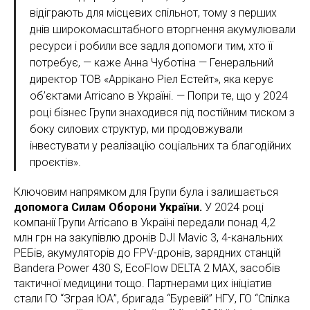
відіграють для місцевих спільнот, тому з перших
днів широкомасштабного вторгнення акумулювали
ресурси і робили все задля допомоги тим, хто її
потребує, — каже Анна Чуботіна — Генеральний
директор ТОВ «Аррікано Ріел Естейт», яка керує
об’єктами Arricano в Україні. — Попри те, що у 2024
році бізнес Групи знаходився під постійним тиском з
боку силових структур, ми продовжували
інвестувати у реалізацію соціальних та благодійних
проєктів».
Ключовим напрямком для Групи була і залишається
допомога Силам Оборони України.
У 2024 році
компанії Групи Arricano в Україні передали понад 4,2
млн грн на закупівлю дронів DJI Mavic 3, 4-канальних
РЕБів, акумуляторів до FPV-дронів, зарядних станцій
Bandera Power 430 S, EcoFlow DELTA 2 MAX, засобів
тактичної медицини тощо. Партнерами цих ініціатив
стали ГО “Зграя ЮА”, бригада “Буревій” НГУ, ГО “Спілка