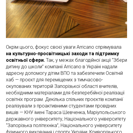
Окрім цього, фокус своєї уваги Arricano спрямувала
на культурно-просвітницькі заходи та підтримку
освітньої сфери.
Так, у межах благодійної акції “Збери
дитину до школи” компанії Arricano в Україні надали
адресну допомогу дітям ВПО та забезпечили Освітній
хаб — проєкт для переміщених з тимчасово-
окупованих територій Запорізької області вчителів,
необхідними матеріалами для безперебійної реалізації
освітніх програм. Декілька спільних проєктів компанії
реалізували з проактивними студентами провідних
вишів — КНУ імені Тараса Шевченка, Маріупольського
державного університету, Національного університету
“Запорізька політехніка”, Національного університету
фізичного виховання і спорту України, Криворізького