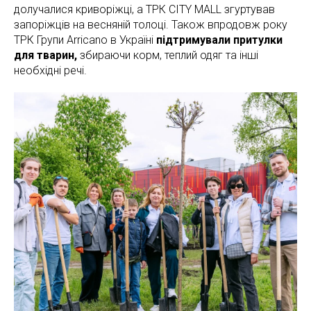
долучалися криворіжці, а ТРК CITY MALL згуртував
запоріжців на весняній толоці. Також впродовж року
ТРК Групи Arricano в Україні
підтримували притулки
для тварин,
збираючи корм, теплий одяг та інші
необхідні речі.