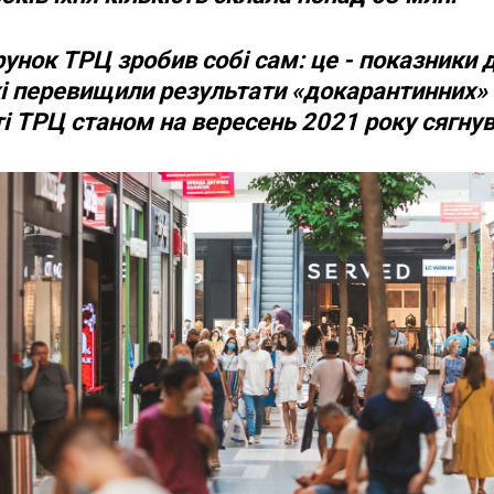
унок ТРЦ зробив собі сам: це - показники д
і перевищили результати «докарантинних» ч
 ТРЦ станом на вересень 2021 року сягнув