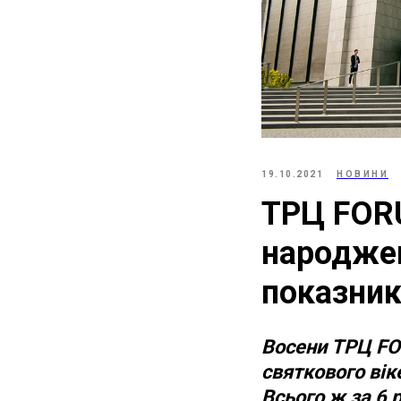
19.10.2021
НОВИНИ
ТРЦ FORU
народжен
показник
Восени ТРЦ FO
святкового ві
Всього ж за 6 р