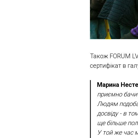
Також FORUM LVI
сертифікат в гал
Марина Несте
приємно бачит
Людям подобає
досвіду - в то
ще більше по
У той же час 