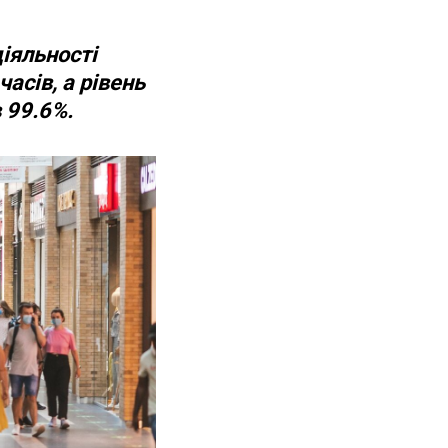
іяльності
асів, а рівень
 99.6%.