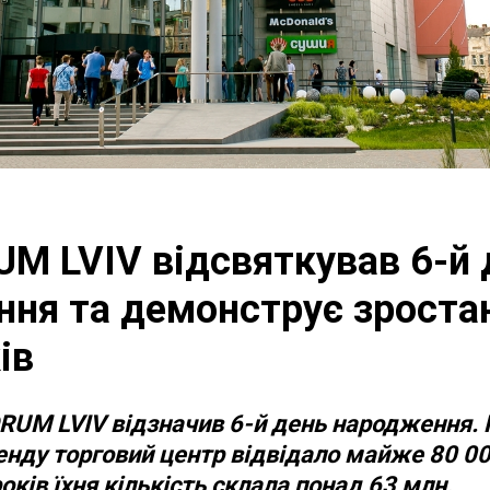
M LVIV відсвяткував 6-й 
ня та демонструє зроста
ів
RUM LVIV відзначив 6-й день народження. 
кенду
торговий центр відвідало
майже 80 00
оків їхня кількість склала понад 63 млн.