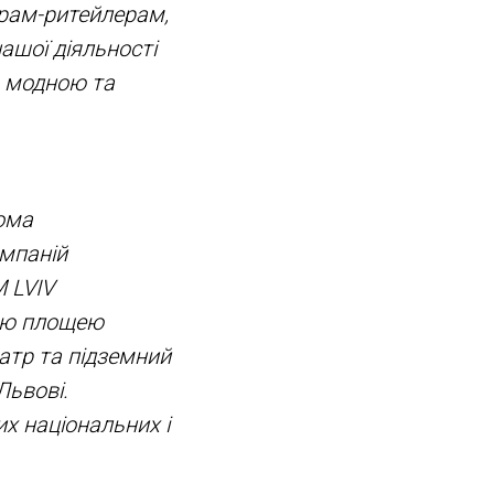
ерам-ритейлерам,
ашої діяльності
 модною та
ома
омпаній
 LVIV
ною площею
еатр та підземний
Львові.
их національних і