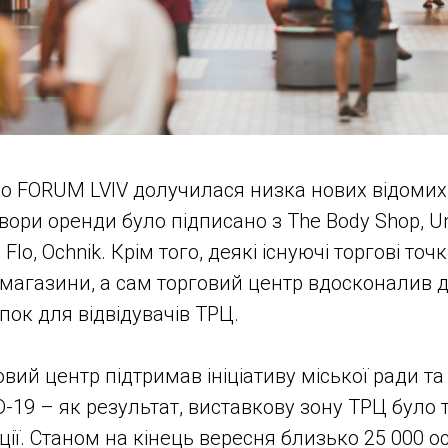
 до FORUM LVIV долучилася низка нових відоми
овори оренди було підписано з The Body Shop, U
 Flo, Ochnik. Крім того, деякі існуючі торгові то
магазини, а сам торговий центр вдосконалив д
пок для відвідувачів ТРЦ.
вий центр підтримав ініціативу міської ради т
D-19 – як результат, виставкову зону ТРЦ бул
ції. Станом на кінець вересня близько 25 000 о