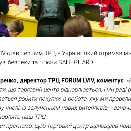
V став першим ТРЦ в Україні, який отримав м
узі безпеки та гігієни SAFE GUARD.
ренко, директор ТРЦ FORUM LVIV, коментує
:
«
и, що торговий центр відновлюється, і ми раді ві
ться робити покупки, а робота, яку ми провел
му числі, із залученням нових ритейлерів, - означ
люблять наш ТРЦ.
ми прагнемо, щоб торговий центр відповідав на