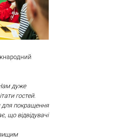
іжнародний
Нам дуже
тати гостей.
и для покращення
ає, що відвідувачі
йвищим