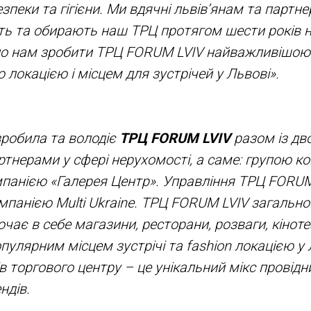
зпеки та гігієни. Ми вдячні львів’янам та партн
ть та обирають наш ТРЦ протягом шести років н
ло нам зробити ТРЦ FORUM LVIV найважливішою
локацією і місцем для зустрічей у Львові».
робила та володіє
ТРЦ FORUM LVIV
разом із дв
ртнерами у сфері нерухомості, а саме: групою к
мпанією «Галерея Центр». Управління ТРЦ FORUM
мпанією Multi Ukraine. ТРЦ FORUM LVIV загаль
ючає в себе магазини, ресторани, розваги, кінот
опулярним місцем зустрічі та fashion локацією у 
 торгового центру – це унікальний мікс провідн
ндів.