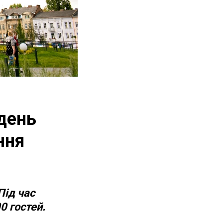
день
ння
Під час
0 гостей.