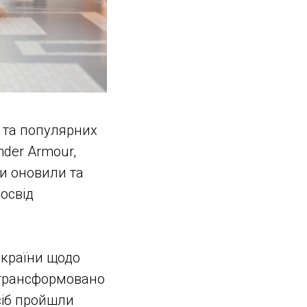
х та популярних
nder Armour,
чки оновили та
освід
а країни щодо
о трансформовано
сіб пройшли