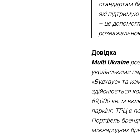
стандартам бе
які підтримую
– це допомог
розважальною 
Довідка
Multi Ukraine
роз
українськими па
«Будхаус» та ко
здійснюється ко
69,000 кв. м вкл
паркінг. ТРЦ є п
Портфель брендів
міжнародних бре