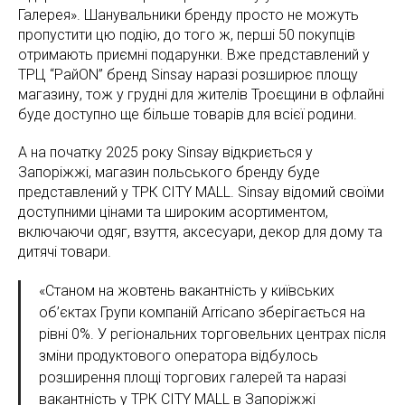
Галерея». Шанувальники бренду просто не можуть
пропустити цю подію, до того ж, перші 50 покупців
отримають приємні подарунки. Вже представлений у
ТРЦ “РайON” бренд Sinsay наразі розширює площу
магазину, тож у грудні для жителів Троєщини в офлайні
буде доступно ще більше товарів для всієї родини.
А на початку 2025 року Sinsay відкриється у
Запоріжжі, магазин польського бренду буде
представлений у ТРК CITY MALL. Sinsay відомий своїми
доступними цінами та широким асортиментом,
включаючи одяг, взуття, аксесуари, декор для дому та
дитячі товари.
«Станом на жовтень вакантність у київських
об’єктах Групи компаній Arricano зберігається на
рівні 0%. У регіональних торговельних центрах після
зміни продуктового оператора відбулось
розширення площі торгових галерей та наразі
вакантність у ТРК CITY MALL в Запоріжжі