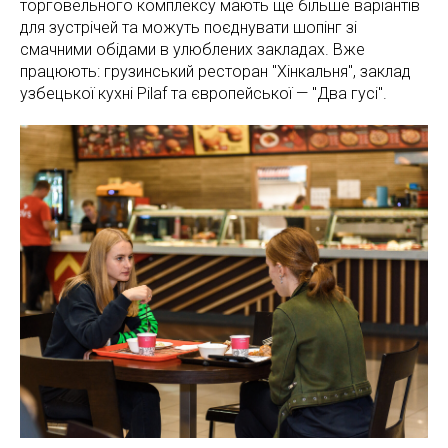
торговельного комплексу мають ще більше варіантів
для зустрічей та можуть поєднувати шопінг зі
смачними обідами в улюблених закладах. Вже
працюють: грузинський ресторан "Хінкальня", заклад
узбецької кухні Pilaf та європейської — "Два гусі".