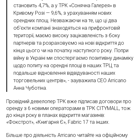
становить 4,7%, а у ТРК «Сонячна Галерея» в
Кривому Розі — 9,6%, з урахуванням нових
орендних площ. Незважаючи на те, що ці два
об’єкти компанії знаходяться на прифронтовій
території, маємо високу зацікавленість з боку
партнерів та розраховуємо на нові відкриття до
кінця цього чи на початку наступного року. Попри
війну в Україні ми спостерігаємо позитивну динаміку
щодо попиту на орендні площі в наших ТРЦ та
подальше відновлення відвідуваності наших
торговельних центрів», - зауважила CEO Arricano
Анна Чуботіна.
Провідний девелопер ТРК вже підписав договори про
оренду з 6 новими операторами в ТРК CITYMALL, тож
до кінця року в планах відкриття магазинів:
«Фокстрот», «Книгарня Є», Fabric 17 та інших.
Більше про діяльність Arricano читайте на офіційному