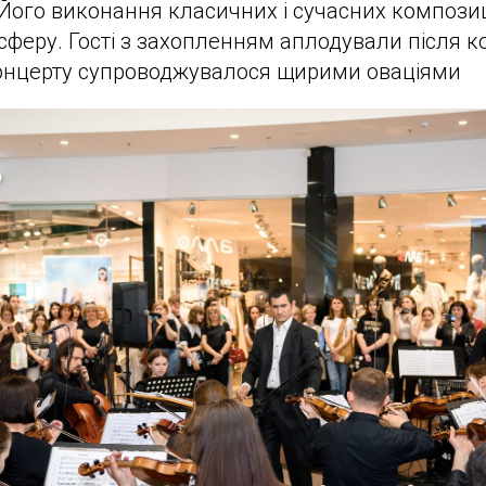
 Його виконання класичних і сучасних компози
феру. Гості з захопленням аплодували після к
онцерту супроводжувалося щирими оваціями