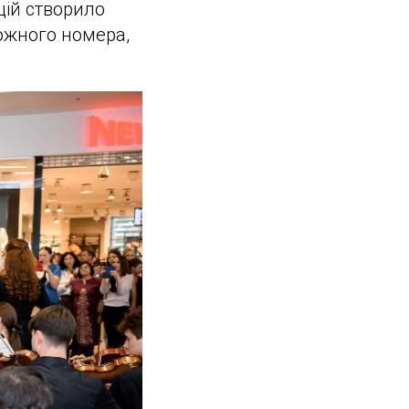
цій створило
ожного номера,