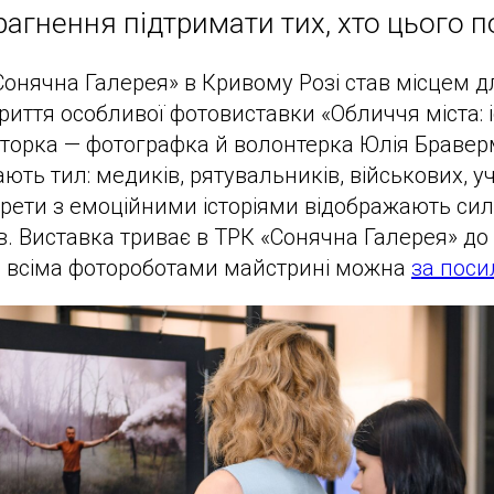
рагнення підтримати тих, хто цього п
Сонячна Галерея» в Кривому Розі став місцем дл
криття особливої фотовиставки «Обличчя міста: 
вторка — фотографка й волонтерка Юлія Браве
ють тил: медиків, рятувальників, військових, уч
трети з емоційними історіями відображають силу
в. Виставка триває в ТРК «Сонячна Галерея» до 
і всіма фотороботами майстрині можна
за поси