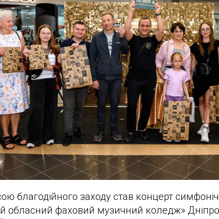
ю благодійного заходу став концерт симфоніч
ий обласний фаховий музичний коледж» Дніпро