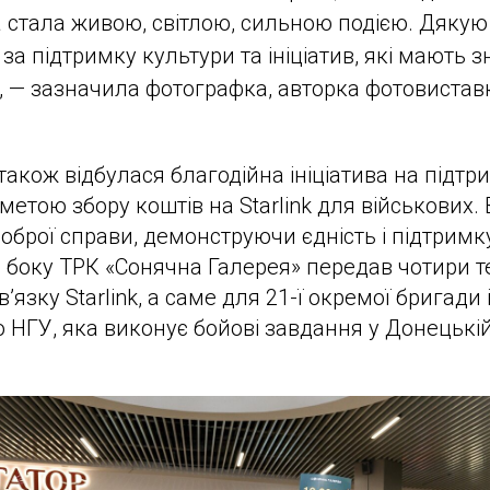
 стала живою, світлою, сильною подією. Дякую 
 за підтримку культури та ініціатив, які мають 
”, — зазначила фотографка, авторка фотовистав
також відбулася благодійна ініціатива на підт
етою збору коштів на Starlink для військових. 
оброї справи, демонструючи єдність і підтрим
го боку ТРК «Сонячна Галерея» передав чотири 
’язку Starlink, а саме для 21-ї окремої бригади
НГУ, яка виконує бойові завдання у Донецькій