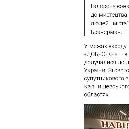
Галерея» вона
до мистецтва,
людей і міста
Браверман.
У межах заходу 
«ДОБРО-КР» — з м
долучалися до д
України. Зі сво
супутникового зв
Калнишевського 
областях.