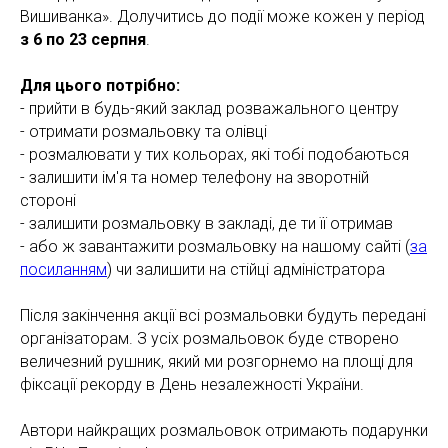
Вишиванка». Долучитись до події може кожен у період
з 6 по 23 серпня
.
Для цього потрібно:
- прийти в будь-який заклад розважального центру
- отримати розмальовку та олівці
- розмалювати у тих кольорах, які тобі подобаються
- залишити ім'я та номер телефону на зворотній
стороні
- залишити розмальовку в закладі, де ти її отримав
- або ж завантажити розмальовку на нашому сайті (
за
посиланням
) чи залишити на стійці адміністратора
Після закінчення акції всі розмальовки будуть передані
організаторам. З усіх розмальовок буде створено
величезний рушник, який ми розгорнемо на площі для
фіксації рекорду в День незалежності України.
Автори найкращих розмальовок отримають подарунки