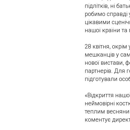
підлітків, ні ба
робимо справді 
цікавими сценіч
нашої країни та 
28 квітня, окрі
мешканців у сам
нової вистави, ф
партнерів. Для г
підготували осо
«Відкриття нашо
неймовірні кост
теплим весняним
коментує директ