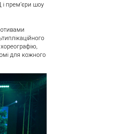
 і прем’єри шоу
мотивами
ьтиплікаційного
 хореографію,
омі для кожного