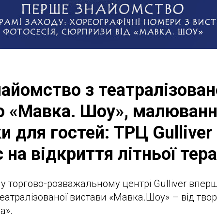
айомство з театралізова
 «Мавка. Шоу», малюванн
и для гостей: ТРЦ Gulliver
 на відкриття літньої тер
00 у торгово-розважальному центрі Gulliver впе
театралізованої вистави «Мавка.Шоу» – від твор
a».