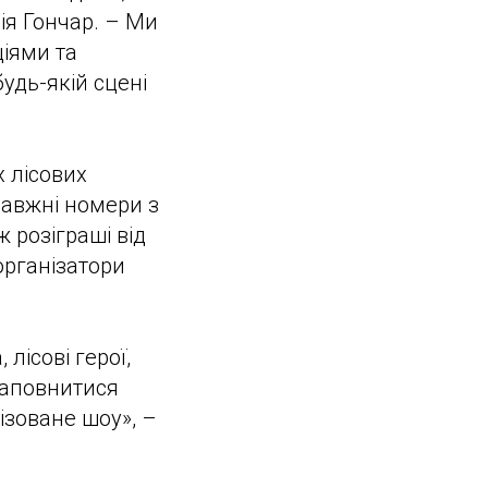
лія Гончар. – Ми
іями та
удь-якій сцені
х лісових
равжні номери з
 розіграші від
організатори
лісові герої,
наповнитися
зоване шоу», –