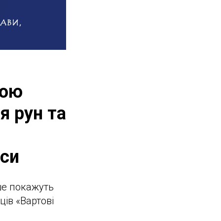
ною
я рун та
аси
рше покажуть
ців «Вартові