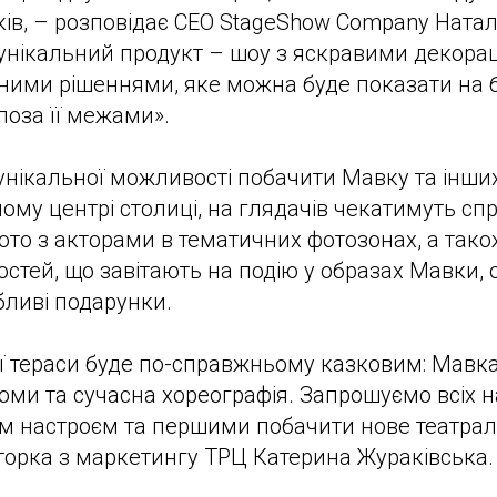
тьків, – розповідає CEO StageShow Company Ната
унікальний продукт – шоу з яскравими декорац
ними рішеннями, яке можна буде показати на б
поза її межами».
м унікальної можливості побачити Мавку та інши
ому центрі столиці, на глядачів чекатимуть сп
ото з акторами в тематичних фотозонах, а також
остей, що завітають на подію у образах Мавки, 
бливі подарунки.
ї тераси буде по-справжньому казковим: Мавка, 
юми та сучасна хореографія. Запрошуємо всіх 
 настроєм та першими побачити нове театралі
орка з маркетингу ТРЦ Катерина Жураківська.