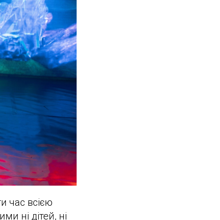
и час всією
ми ні дітей, ні