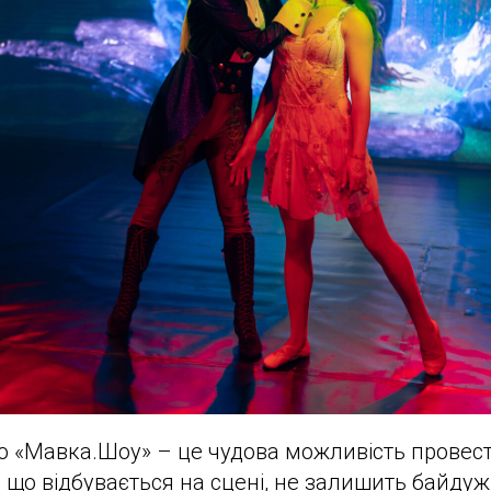
о «Мавка.Шоу» – це чудова можливість провест
, що відбувається на сцені, не залишить байдужи