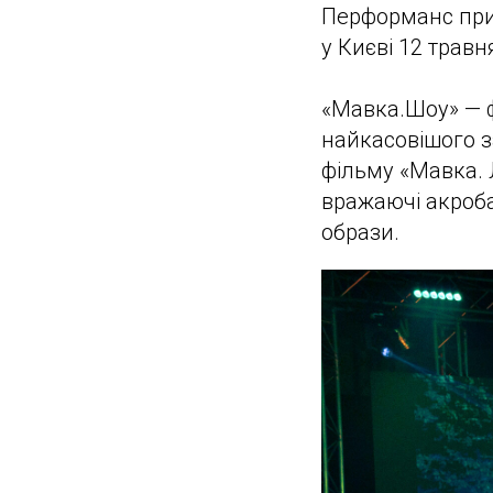
Перформанс приу
у Києві 12 травня
«Мавка.Шоу» — ф
найкасовішого з
фільму «Мавка. 
вражаючі акроба
образи.