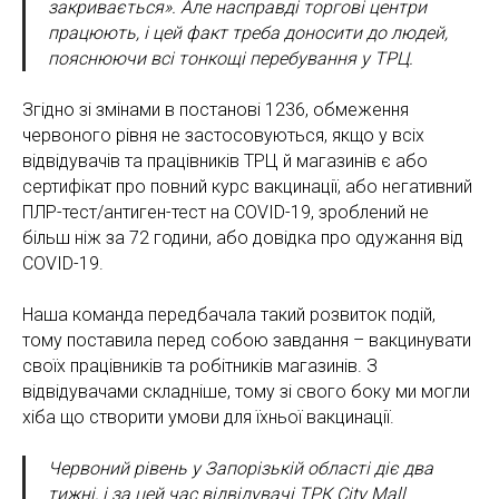
закривається». Але насправді торгові центри
працюють, і цей факт треба доносити до людей,
пояснюючи всі тонкощі перебування у ТРЦ.
Згідно зі змінами в постанові 1236, обмеження
червоного рівня не застосовуються, якщо у всіх
відвідувачів та працівників ТРЦ й магазинів є або
сертифікат про повний курс вакцинації, або негативний
ПЛР-тест/антиген-тест на COVID-19, зроблений не
більш ніж за 72 години, або довідка про одужання від
COVID-19.
Наша команда передбачала такий розвиток подій,
тому поставила перед собою завдання – вакцинувати
своїх працівників та робітників магазинів. З
відвідувачами складніше, тому зі свого боку ми могли
хіба що створити умови для їхньої вакцинації.
Червоний рівень у Запорізькій області діє два
тижні, і за цей час відвідувачі ТРК City Mall