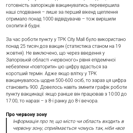
готовність запоріжців вакцинуватись перевершила
наші сподівання – лише за перший вікенд щеплення
отримало понад 1000 відвідувачів – тож вирішили
охопити й будні.
За час роботи пункту у ТРК City Mall було використано
понад 25 тисяч доз вакцин (статистика станом на 19
жовтня). Не виключено, що через введення у
Запорізькій області «червоного» рівня епідемічної
небезпеки «повторити» цю цифру вдасться за
коротший термін. Адже якщо влітку у ТРК
вакцинувалось щодня 500-600 осіб, то зараз ця цифра
становить 900. Довелось навіть змінити графік роботи
пункту вакцинації: якщо раніше він працював з 10:00 до
17:00, то наразі – з 8-ї ранку до 8-ї вечора.
Про червону зону
Інформація про те, що місто чи область входить в
червону зону, сприймається чомусь так, ніби «все