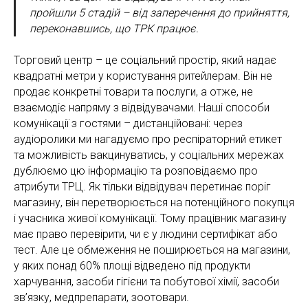
пройшли 5 стадій – від заперечення до прийняття,
переконавшись, що ТРК працює.
Торговий центр – це соціальний простір, який надає
квадратні метри у користування ритейлерам. Він не
продає конкретні товари та послуги, а отже, не
взаємодіє напряму з відвідувачами. Наші способи
комунікації з гостями – дистанційовані: через
аудіоролики ми нагадуємо про респіраторний етикет
та можливість вакцинуватись, у соціальних мережах
дублюємо цю інформацію та розповідаємо про
атрибути ТРЦ. Як тільки відвідувач перетинає поріг
магазину, він перетворюється на потенційного покупця
і учасника живої комунікації. Тому працівник магазину
має право перевірити, чи є у людини сертифікат або
тест. Але це обмеження не поширюється на магазини,
у яких понад 60% площі відведено під продукти
харчування, засоби гігієни та побутової хімії, засоби
зв’язку, медпрепарати, зоотовари.