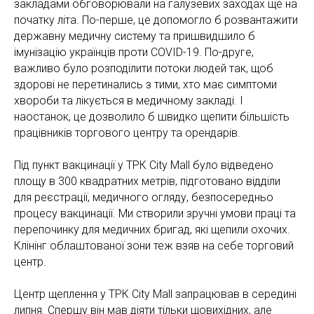
закладами обговорювали на галузевих заходах ще на
початку літа. По-перше, це допомогло б розвантажити
державну медичну систему та пришвидшило б
імунізацію українців проти COVID-19. По-друге,
важливо було розподілити потоки людей так, щоб
здорові не перетинались з тими, хто має симптоми
хвороби та лікується в медичному закладі. І
наостанок, це дозволило б швидко щепити більшість
працівників торгового центру та орендарів.
Під пункт вакцинації у ТРК City Mall було відведено
площу в 300 квадратних метрів, підготовано відділи
для реєстрації, медичного огляду, безпосередньо
процесу вакцинації. Ми створили зручні умови праці та
перепочинку для медичних бригад, які щепили охочих.
Клінінг облаштованої зони теж взяв на себе торговий
центр.
Центр щеплення у ТРК City Mall запрацював в середині
липня. Спершу він мав діяти тільки щовихідних, але