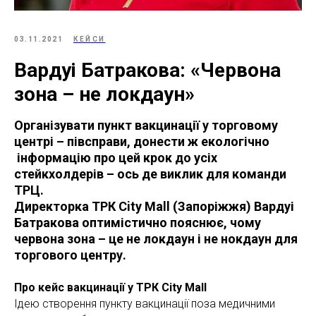
03.11.2021
КЕЙСИ
Вардуі Батракова: «Червона
зона – не локдаун»
Організувати пункт вакцинації у торговому
центрі – півсправи, донести ж екологічно
інформацію про цей крок до усіх
стейкхолдерів – ось де виклик для команди
ТРЦ.
Директорка ТРК City Mall (Запоріжжя) Вардуі
Батракова оптимістично пояснює, чому
червона зона – це не локдаун і не нокдаун для
торгового центру.
Про кейс вакцинації у ТРК City Mall
Ідею створення пункту вакцинації поза медичними