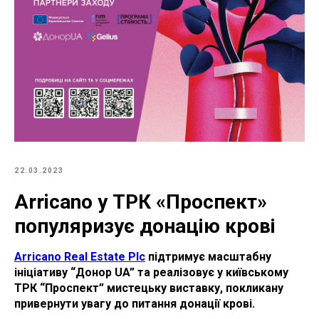
22.03.2023
Arricano у ТРК «Проспект»
популяризує донацію крові
Arricano Real Estate Plc
підтримує масштабну
ініціативу “Донор UA” та реалізовує у київському
ТРК “Проспект” мистецьку виставку, покликану
привернути увагу до питання донації крові.