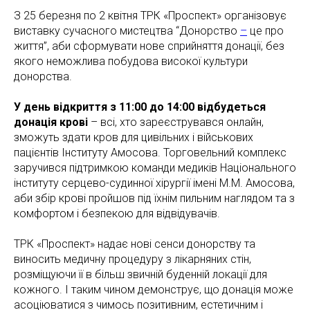
З 25 березня по 2 квітня ТРК «Проспект» організовує
виставку сучасного мистецтва “Донорство
–
це про
життя”, аби сформувати нове сприйняття донації, без
якого неможлива побудова високої культури
донорства.
У день відкриття з 11:00 до 14:00 відбудеться
донація крові
– всі, хто зареєструвався онлайн,
зможуть здати кров для цивільних і військових
пацієнтів Інституту Амосова. Торговельний комплекс
заручився підтримкою команди медиків Національного
інституту серцево-судинної хірургії імeні М.М. Амосова,
аби збір крові пройшов під їхнім пильним наглядом та з
комфортом і безпекою для відвідувачів.
ТРК «Проспект» надає нові сенси донорству та
виносить медичну процедуру з лікарняних стін,
розміщуючи її в більш звичній буденній локації для
кожного. І таким чином демонструє, що донація може
асоціюватися з чимось позитивним, естетичним і