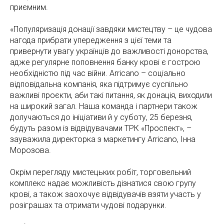
приємним.
«Популяризація донації завдяки мистецтву – це чудова
нагода прибрати упередження з цієї теми та
привернути увагу українців до важливості донорства,
адже регулярне поповнення банку крові є гострою
необхідністю під час війни. Arricano – соціально
відповідальна компанія, яка підтримує суспільно
важливі проєкти, аби такі питання, як донація, виходили
на широкий загал. Наша команда і партнери також
долучаються до ініціативи й у суботу, 25 березня,
будуть разом із відвідувачами ТРК «Проспект», –
зауважила директорка з маркетингу Arricano, Інна
Морозова.
Окрім перегляду мистецьких робіт, торговельний
комплекс надає можливість дізнатися свою групу
крові, а також заохочує відвідувачів взяти участь у
розіграшах та отримати чудові подарунки.