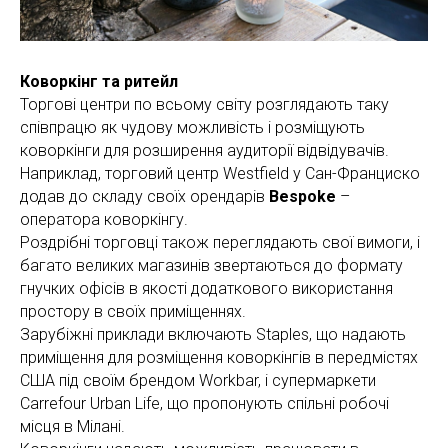
Коворкінг та ритейл
Торгові центри по всьому світу розглядають таку
співпрацю як чудову можливість і розміщують
коворкінги для розширення аудиторії відвідувачів.
Наприклад, торговий центр Westfield у Сан-Франциско
додав до складу своїх орендарів
Bespoke
–
оператора коворкінгу.
Роздрібні торговці також переглядають свої вимоги, і
багато великих магазинів звертаються до формату
гнучких офісів в якості додаткового використання
простору в своїх приміщеннях.
Зарубіжні приклади включають Staples, що надають
приміщення для розміщення коворкінгів в передмістях
США під своїм брендом Workbar, і супермаркети
Carrefour Urban Life, що пропонують спільні робочі
місця в Мілані.