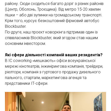
району. Сюди сходиться багато доріг з різних районів
(Центр, Оболонь, Троєщина). Від метро 15-20 хвилин
пішки – або дві зупинки на громадському транспорті.
Крім того, курсує безкоштовний фірмовий автобус
Blockbuster.
По-друге, наш проєкт коворкінга підтримав один із
співвласників Blockbuster, який згодом став нашим
основним інвестором.
Які сфери діяльності компаній ваших резидентів?
В IC coworking «мешкають» офіси всеукраїнської
мережі кінотеатрів, інжинірингова компанія, трейдери,
ріелтори, компанія з гуртового продажу дизельного
пального, стартапи, маркетингова агенція та
представники ІТ-сфери.