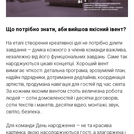
Що потрібно знати, аби вийшов якісний івент?
На етапі створення креативної ідеї не потрібно ділити
завдання — думка кожного з членів команди важлива,
незалежно від його функціональних завдань. Саме так
народжуються цікаві концепції. Хороший івент
вимагає чіткості: детальна програма, зрозумілий план,
надійні підрядники, дотримання дедлайнів, координація
артистів, продумана навігація для гостей під час свята.
За кожним якісним івентом стоїть величезна робота
людей — сотні домовленостей і десятки договорів,
сотні текстів і макетів, десятки відео, монтажі, звук,
світло, безпека…
Для команди День народження — не та красива
картинка, якою насолоджуються гості, а злагоджена і