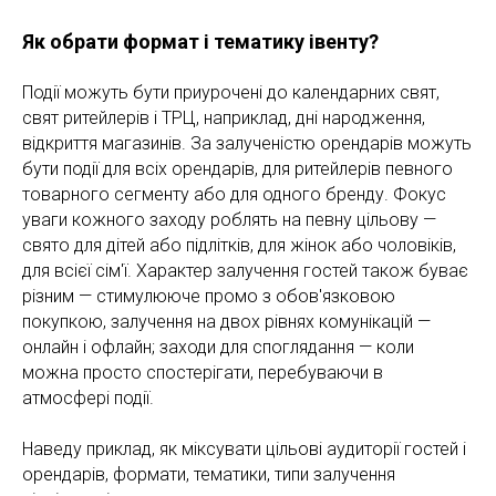
Як обрати формат і тематику івенту?
Події можуть бути приурочені до календарних свят,
свят ритейлерів і ТРЦ, наприклад, дні народження,
відкриття магазинів. За залученістю орендарів можуть
бути події для всіх орендарів, для ритейлерів певного
товарного сегменту або для одного бренду. Фокус
уваги кожного заходу роблять на певну цільову —
свято для дітей або підлітків, для жінок або чоловіків,
для всієї сім'ї. Характер залучення гостей також буває
різним — стимулююче промо з обов'язковою
покупкою, залучення на двох рівнях комунікацій —
онлайн і офлайн; заходи для споглядання — коли
можна просто спостерігати, перебуваючи в
атмосфері події.
Наведу приклад, як міксувати цільові аудиторії гостей і
орендарів, формати, тематики, типи залучення