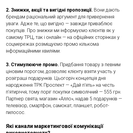
2. Знижки, акції та вигідні пропозиції.
Вони дають
брендам раціональний аргумент для привернення
уваги. Адже те, що вигідно — завжди приваблює
покупців. Про знижки ми інформуємо клієнтів як у
самому ТРЦ, так і онлайн — на офіційних сторінках у
соцмережах розміщуємо промо кількома
інформаційними хвилями.
3. Стимулююче промо.
Придбання товару з певним
ціновим порогом, дозволяє клієнту взяти участь у
розіграші подарунків. Цьогоріч концепція дня
народження ТРК Проспект — «Дай п'ять» на честь
п'ятиріччя, тому поріг покупки символічний — 555 грн.
Партнер свята, магазин «Алло», надав 5 подарунків —
телевізор, смартфон, самокат, планшет, робот-
пилосос.
Які канали маркетингової комунікації
використовуєте?