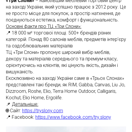
«Три Слони»
– найбільший меблевий торговий центр
на заході України, який успішно працює з 2012 року. Це
не просто місце для покупок, а простір натхнення, де
поєднуються естетика, комфорт і функціональність.
Основні факти про ТЦ «Три Слони»:
📍 18 000 м² торгової площі. 500+ брендів різних
категорій. Понад 80 салонів меблів, предметів інтер’єру
та оздоблювальних матеріалів
ТЦ «Три Слони» пропонує широкий вибір меблів,
декору та матеріалів середнього та преміум-класу,
орієнтуючись на клієнтів, які цінують якість, дизайн і
вишуканість.
Ексклюзивно на заході України саме в «Трьох Слонах»
представлені такі бренди, як RIM, Gabba, Canvas, Liu Jo,
Dizzroom, Roshe, Elio, Terra Home Outdoor, Calligaris,
Kochut, Elio Home, Ergolife.
📌
Детальніше:
🌐 Сайт:
https://tryslony.com
📍 Facebook:
https://www.facebook.com/try.slony