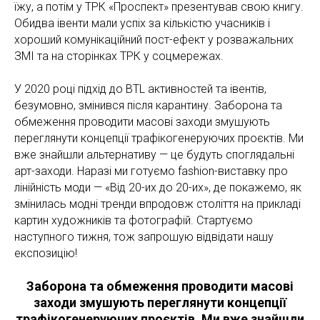
їжу, а потім у ТРК «Проспект» презентував свою книгу.
Обидва івенти мали успіх за кількістю учасників і
хороший комунікаційний пост-ефект у розважальних
ЗМІ та на сторінках ТРК у соцмережах.
У 2020 році підхід до BTL активностей та івентів,
безумовно, змінився після карантину. Заборона та
обмеження проводити масові заходи змушують
переглянути концепції трафікогенеруючих проєктів. Ми
вже знайшли альтернативу — це будуть споглядальні
арт-заходи. Наразі ми готуємо fashion-виставку про
лінійність моди — «Від 20-их до 20-их», де покажемо, як
змінилась модні тренди впродовж століття на прикладі
картин художників та фотографій. Стартуємо
наступного тижня, тож запрошую відвідати нашу
експозицію!
Заборона та обмеження проводити масові
заходи змушують переглянути концепції
трафікогенеруючих проєктів. Ми вже знайшли