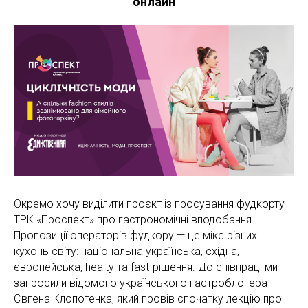
онлайн
Окремо хочу виділити проєкт із просування фудкорту
ТРК «Проспект» про гастрономічні вподобання.
Пропозиції операторів фудкору — це мікс різних
кухонь світу: національна українська, східна,
європейська, healty та fast-рішення. До співпраці ми
запросили відомого українського гастроблогера
Євгена Клопотенка, який провів спочатку лекцію про