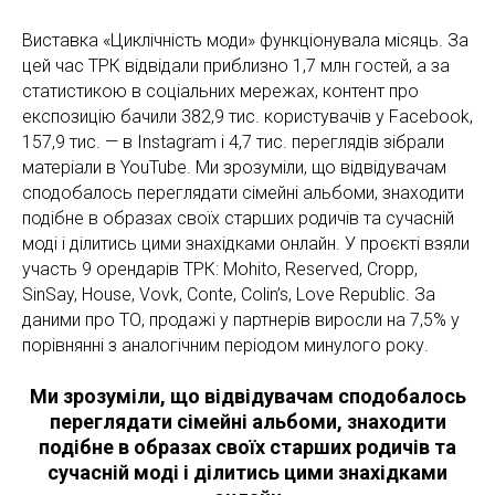
Виставка «Циклічність моди» функціонувала місяць. За
цей час ТРК відвідали приблизно 1,7 млн гостей, а за
статистикою в соціальних мережах, контент про
експозицію бачили 382,9 тис. користувачів у Facebook,
157,9 тис. — в Instagram і 4,7 тис. переглядів зібрали
матеріали в YouTube. Ми зрозуміли, що відвідувачам
сподобалось переглядати сімейні альбоми, знаходити
подібне в образах своїх старших родичів та сучасній
моді і ділитись цими знахідками онлайн. У проєкті взяли
участь 9 орендарів ТРК: Mohito, Reserved, Cropp,
SinSay, House, Vovk, Conte, Colin’s, Love Republic. За
даними про ТО, продажі у партнерів виросли на 7,5% у
порівнянні з аналогічним періодом минулого року.
Ми зрозуміли, що відвідувачам сподобалось
переглядати сімейні альбоми, знаходити
подібне в образах своїх старших родичів та
сучасній моді і ділитись цими знахідками