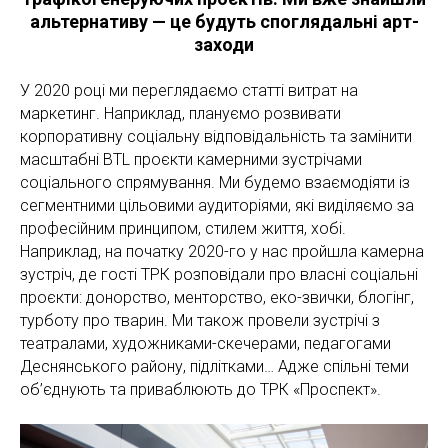
альтернативу — це будуть споглядальні арт-
заходи
У 2020 році ми переглядаємо статті витрат на
маркетинг. Наприклад, плануємо розвивати
корпоративну соціальну відповідальність та замінити
масштабні BTL проєкти камерними зустрічами
соціального спрямування. Ми будемо взаємодіяти із
сегментними цільовими аудиторіями, які виділяємо за
професійним принципом, стилем життя, хобі.
Наприклад, на початку 2020-го у нас пройшла камерна
зустріч, де гості ТРК розповідали про власні соціальні
проєкти: донорство, менторство, еко-звички, блогінг,
турботу про тварин. Ми також провели зустрічі з
театралами, художниками-скечерами, педагогами
Деснянського району, підлітками… Адже спільні теми
об’єднують та приваблюють до ТРК «Проспект».